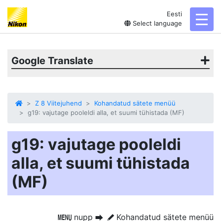
Eesti
toggl
Select language
Google Translate
Z 8 Viitejuhend
Kohandatud sätete menüü
g19: vajutage pooleldi alla, et suumi tühistada (MF)
g19: vajutage pooleldi
alla, et suumi tühistada
(MF)
nupp
Kohandatud sätete menüü
G
U
A