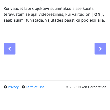
Kui vaadet läbi objektiivi suumitakse sisse käsitsi
teravustamise ajal videorežiimis, kui valitud on [
ON
],
saab suumi tühistada, vajutades päästiku pooleldi alla.
Previous
Ne
Privacy
Term of Use
©
2026 Nikon Corporation