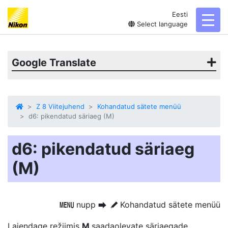
Eesti
toggl
Select language
Google Translate
Z 8 Viitejuhend
Kohandatud sätete menüü
d6: pikendatud säriaeg (M)
d6: pikendatud säriaeg
(M)
nupp
Kohandatud sätete menüü
G
U
A
Laiendage režiimis
M
saadaolevate säriaegade