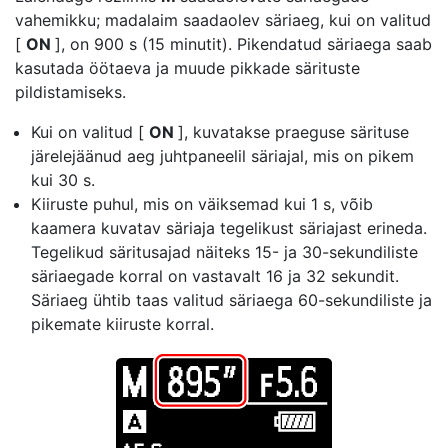
vahemikku; madalaim saadaolev säriaeg, kui on valitud
[
ON
], on 900 s (15 minutit). Pikendatud säriaega saab
kasutada öötaeva ja muude pikkade särituste
pildistamiseks.
Kui on valitud [
ON
], kuvatakse praeguse särituse
järelejäänud aeg juhtpaneelil säriajal, mis on pikem
kui 30 s.
Kiiruste puhul, mis on väiksemad kui 1 s, võib
kaamera kuvatav säriaja tegelikust säriajast erineda.
Tegelikud säritusajad näiteks 15- ja 30-sekundiliste
säriaegade korral on vastavalt 16 ja 32 sekundit.
Säriaeg ühtib taas valitud säriaega 60-sekundiliste ja
pikemate kiiruste korral.