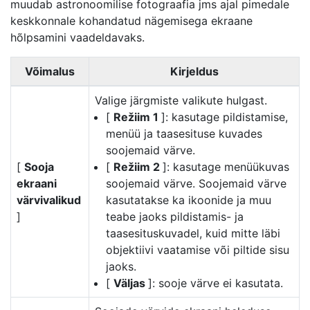
muudab astronoomilise fotograafia jms ajal pimedale
keskkonnale kohandatud nägemisega ekraane
hõlpsamini vaadeldavaks.
Võimalus
Kirjeldus
Valige järgmiste valikute hulgast.
[
Režiim 1
]: kasutage pildistamise,
menüü ja taasesituse kuvades
soojemaid värve.
[
Sooja
[
Režiim 2
]: kasutage menüükuvas
ekraani
soojemaid värve. Soojemaid värve
värvivalikud
kasutatakse ka ikoonide ja muu
]
teabe jaoks pildistamis- ja
taasesituskuvadel, kuid mitte läbi
objektiivi vaatamise või piltide sisu
jaoks.
[
Väljas
]: sooje värve ei kasutata.