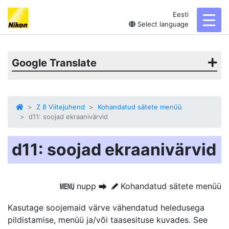
Eesti
toggl
Select language
Google Translate
Z 8 Viitejuhend
Kohandatud sätete menüü
d11: soojad ekraanivärvid
d11: soojad ekraanivärvid
nupp
Kohandatud sätete menüü
G
U
A
Kasutage soojemaid värve vähendatud heledusega
pildistamise, menüü ja/või taasesituse kuvades. See