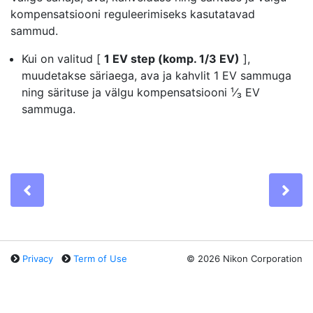
kompensatsiooni reguleerimiseks kasutatavad
sammud.
Kui on valitud [
1 EV step (komp. 1/3 EV)
],
muudetakse säriaega, ava ja kahvlit 1 EV sammuga
ning särituse ja välgu kompensatsiooni ¹⁄₃ EV
sammuga.
Previous
Ne
Privacy
Term of Use
©
2026 Nikon Corporation