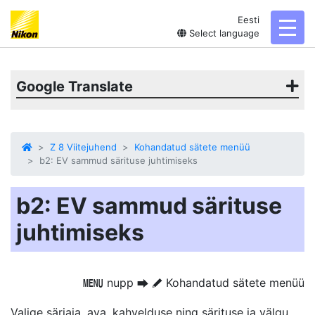
Eesti
toggl
Select language
Google Translate
Z 8 Viitejuhend
Kohandatud sätete menüü
b2: EV sammud särituse juhtimiseks
b2: EV sammud särituse
juhtimiseks
nupp
Kohandatud sätete menüü
G
U
A
Valige säriaja, ava, kahvelduse ning särituse ja välgu