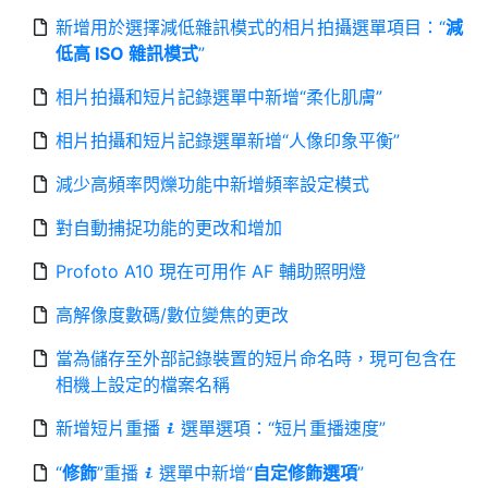
新增用於選擇減低雜訊模式的相片拍攝選單項目：“
減
低高 ISO 雜訊模式
”
相片拍攝和短片記錄選單中新增“柔化肌膚”
相片拍攝和短片記錄選單新增“人像印象平衡”
減少高頻率閃爍功能中新增頻率設定模式
對自動捕捉功能的更改和增加
Profoto A10 現在可用作 AF 輔助照明燈
高解像度數碼/數位變焦的更改
當為儲存至外部記錄裝置的短片命名時，現可包含在
相機上設定的檔案名稱
新增短片重播
選單選項：“短片重播速度”
i
“
修飾
”重播
選單中新增“
自定修飾選項
”
i