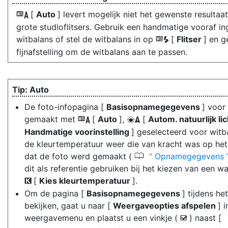
[
Auto
] levert mogelijk niet het gewenste resultaa
4
grote studioflitsers. Gebruik een handmatige vooraf in
witbalans of stel de witbalans in op
[
Flitser
] en g
5
fijnafstelling om de witbalans aan te passen.
Auto
De foto-infopagina [
Basisopnamegegevens
] voor
gemaakt met
[
Auto
],
[
Autom. natuurlijk li
4
D
Handmatige voorinstelling
] geselecteerd voor witb
de kleurtemperatuur weer die van kracht was op h
0
dat de foto werd gemaakt (
Opnamegegevens
dit als referentie gebruiken bij het kiezen van een w
[
Kies kleurtemperatuur
].
K
Om de pagina [
Basisopnamegegevens
] tijdens he
bekijken, gaat u naar [
Weergaveopties afspelen
] i
weergavemenu en plaatst u een vinkje (
) naast [
M