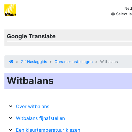
Ned
Select l
Google Translate
Z f Naslaggids
Opname-instellingen
Witbalans
Witbalans
Over witbalans
Witbalans fijnafstellen
Een kleurtemperatuur kiezen