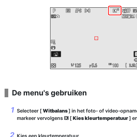
De menu's gebruiken
Selecteer [
Witbalans
] in het foto- of video-opna
markeer vervolgens
[
Kies kleurtemperatuur
] e
K
Kies een kleurtemperatuur.