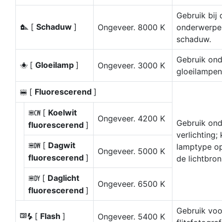
Gebruik bij 
[
Schaduw
]
Ongeveer. 8000 K
onderwerpen
M
schaduw.
Gebruik ond
[
Gloeilamp
]
Ongeveer. 3000 K
J
gloeilampen
[
Fluorescerend
]
I
[
Koelwit
m
Ongeveer. 4200 K
Gebruik onde
fluorescerend
]
verlichting;
[
Dagwit
lamptype op
n
Ongeveer. 5000 K
fluorescerend
]
de lichtbron
[
Daglicht
o
Ongeveer. 6500 K
fluorescerend
]
Gebruik voo
[
Flash
]
Ongeveer. 5400 K
5