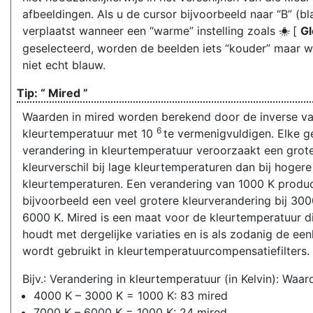
afbeeldingen. Als u de cursor bijvoorbeeld naar “B” (b
verplaatst wanneer een “warme” instelling zoals
[
G
J
geselecteerd, worden de beelden iets “kouder” maar 
niet echt blauw.
“
Mired
”
Waarden in mired worden berekend door de inverse v
6
kleurtemperatuur met 10
te vermenigvuldigen. Elke 
verandering in kleurtemperatuur veroorzaakt een grot
kleurverschil bij lage kleurtemperaturen dan bij hogere
kleurtemperaturen. Een verandering van 1000 K produ
bijvoorbeeld een veel grotere kleurverandering bij 300
6000 K. Mired is een maat voor de kleurtemperatuur d
houdt met dergelijke variaties en is als zodanig de een
wordt gebruikt in kleurtemperatuurcompensatiefilters. 
Bijv.: Verandering in kleurtemperatuur (in Kelvin): Waar
4000 K – 3000 K = 1000 K: 83 mired
7000 K – 6000 K = 1000 K: 24 mired