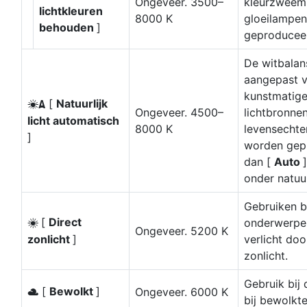
Ongeveer. 3500–
kleurzweem
lichtkleuren
8000 K
gloeilampen
behouden
]
geproducee
De witbalan
aangepast v
kunstmatig
[
Natuurlijk
D
Ongeveer. 4500–
lichtbronne
licht automatisch
8000 K
levensechte
]
worden gep
dan [
Auto
onder natuurl
Gebruiken b
[
Direct
onderwerpe
H
Ongeveer. 5200 K
zonlicht
]
verlicht doo
zonlicht.
Gebruik bij 
[
Bewolkt
]
Ongeveer. 6000 K
G
bij bewolkt