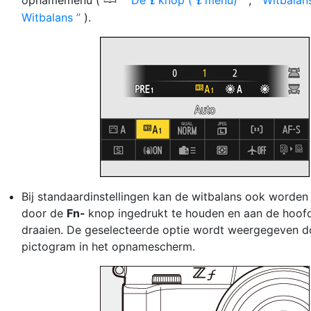
0
opnamemenu (
De
knop (
menu)
,
Witbalan
i
i
Witbalans
).
Bij standaardinstellingen kan de witbalans ook worden
door de
Fn-
knop ingedrukt te houden en aan de hoofdi
draaien. De geselecteerde optie wordt weergegeven d
pictogram in het opnamescherm.