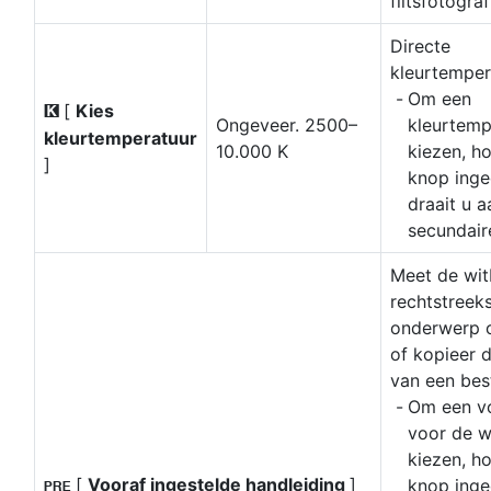
flitsfotograf
Directe
kleurtemper
Om een
[
Kies
K
Ongeveer. 2500–
kleurtemp
kleurtemperatuur
10.000 K
kiezen, h
]
knop inge
draait u a
secundaire
Meet de wit
rechtstreek
onderwerp o
of kopieer 
van een bes
Om een vo
voor de w
kiezen, h
[
Vooraf ingestelde handleiding
]
knop inge
L