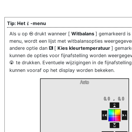
Het
-menu
i
Als u op
drukt wanneer [
Witbalans
] gemarkeerd is
J
menu, wordt een lijst met witbalansopties weergegeve
andere optie dan
[
Kies kleurtemperatuur
] gemarke
K
kunnen de opties voor fijnafstelling worden weergege
te drukken. Eventuele wijzigingen in de fijnafstellin
3
kunnen vooraf op het display worden bekeken.