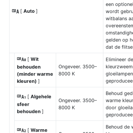
een optionel
[
Auto
]
wordt gebru
4
witbalans a
overeenste
omstandigh
gelden op 
dat de flitser
[
Wit
Elimineer d
i
Ongeveer. 3500–
kleurzweem
behouden
8000 K
gloeilampen
(minder warme
geproducee
kleuren)
]
Behoud gede
[
Algehele
j
Ongeveer. 3500–
warme kleu
sfeer
8000 K
door gloeil
behouden
]
geproducee
Behoud de 
[
Warme
k