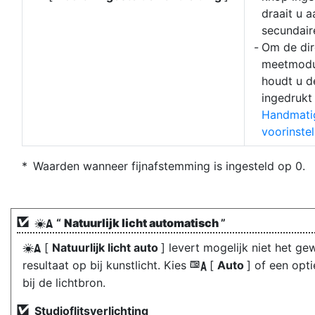
draait u a
secundaire
Om de dir
meetmodu
houdt u 
ingedrukt
Handmati
voorinste
Waarden wanneer fijnafstemming is ingesteld op 0.
“
Natuurlijk licht automatisch
”
D
[
Natuurlijk licht auto
] levert mogelijk niet het ge
D
resultaat op bij kunstlicht. Kies
[
Auto
] of een opti
4
bij de lichtbron.
Studioflitsverlichting