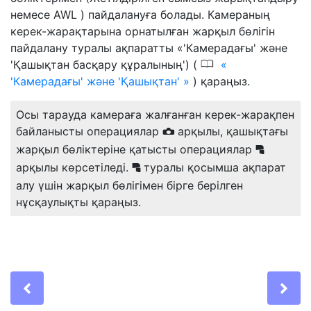
немесе AWL ) пайдалануға болады. Камераның
керек-жарақтарына орнатылған жарқыл бөлігін
пайдалану туралы ақпаратты «'Камерадағы' және
0
'Қашықтан басқару құралының') (
'Камерадағы' және 'Қашықтан'
) қараңыз.
Осы тарауда камераға жалғанған керек-жарақпен
байланысты операциялар
арқылы, қашықтағы
C
жарқыл бөліктеріне қатысты операциялар
f
арқылы көрсетіледі.
туралы қосымша ақпарат
f
алу үшін жарқыл бөлігімен бірге берілген
нұсқаулықты қараңыз.
Previous
Ne