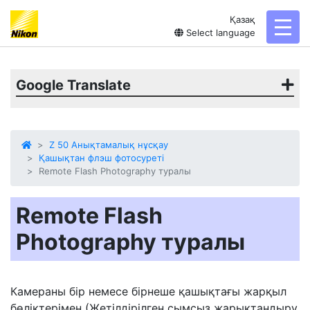
Қазақ
toggl
Select language
Google Translate
Z 50 Анықтамалық нұсқау
Қашықтан флэш фотосуреті
Remote Flash Photography туралы
Remote Flash
Photography туралы
Камераны бір немесе бірнеше қашықтағы жарқыл
бөліктерімен (Жетілдірілген сымсыз жарықтандыру