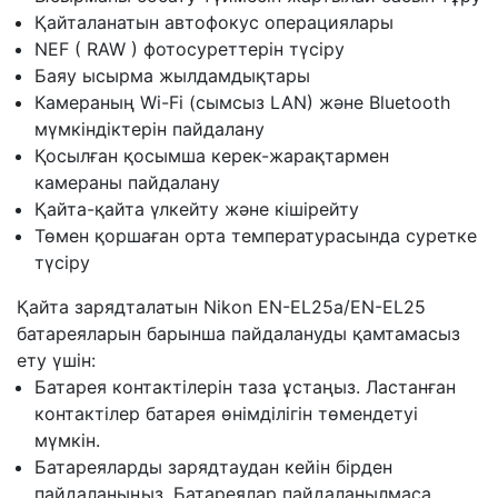
Қайталанатын автофокус операциялары
NEF ( RAW ) фотосуреттерін түсіру
Баяу ысырма жылдамдықтары
Камераның Wi-Fi (сымсыз LAN) және Bluetooth
мүмкіндіктерін пайдалану
Қосылған қосымша керек-жарақтармен
камераны пайдалану
Қайта-қайта үлкейту және кішірейту
Төмен қоршаған орта температурасында суретке
түсіру
Қайта зарядталатын Nikon EN-EL25a/EN-EL25
батареяларын барынша пайдалануды қамтамасыз
ету үшін:
Батарея контактілерін таза ұстаңыз. Ластанған
контактілер батарея өнімділігін төмендетуі
мүмкін.
Батареяларды зарядтаудан кейін бірден
пайдаланыңыз. Батареялар пайдаланылмаса