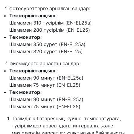
2-
фотосуреттерге арналған сандар:
Тек көріністапқыш
:
Шамамен 310 түсірілім (EN-EL25a)
Шамамен 280 түсірілім (EN-EL25)
Тек монитор
:
Шамамен 350 сурет (EN-EL25a)
Шамамен 320 сурет (EN-EL25)
3-
фильмдерге арналған сандар:
Тек көріністапқыш
:
Шамамен 90 минут (EN-EL25a)
Шамамен 75 минут (EN-EL25)
Тек монитор
:
Шамамен 90 минут (EN-EL25a)
Шамамен 75 минут (EN-EL25)
Төзімділік батареяның күйіне, температураға,
түсірілімдер арасындағы интервалға және
мәзірлердің көрсетілу ұзақтығына байланысты