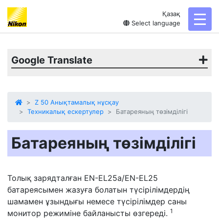
Қазақ
toggl
Select language
Google Translate
Z 50 Анықтамалық нұсқау
Техникалық ескертулер
Батареяның төзімділігі
Батареяның төзімділігі
Толық зарядталған EN-EL25a/EN-EL25
батареясымен жазуға болатын түсірілімдердің
шамамен ұзындығы немесе түсірілімдер саны
1
монитор режиміне байланысты өзгереді.