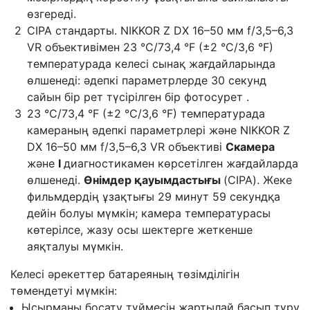
өзгереді.
CIPA стандарты. NIKKOR Z DX 16–50 мм f/3,5–6,3
VR объективімен 23 °C/73,4 °F (±2 °C/3,6 °F)
температурада келесі сынақ жағдайларында
өлшенеді: әдепкі параметрлерде 30 секунд
сайын бір рет түсірілген бір фотосурет .
23 °C/73,4 °F (±2 °C/3,6 °F) температурада
камераның әдепкі параметрлері және NIKKOR Z
DX 16–50 мм f/3,5–6,3 VR объективі
Cкамера
және
I
диагностикамен көрсетілген жағдайларда
өлшенеді.
Өнімдер
қауымдастығы
(CIPA). Жеке
фильмдердің ұзақтығы 29 минут 59 секундқа
дейін болуы мүмкін; камера температурасы
көтерілсе, жазу осы шектерге жеткенше
аяқталуы мүмкін.
Келесі әрекеттер батареяның төзімділігін
төмендетуі мүмкін:
Ысырманы босату түймесін жартылай басып тұру