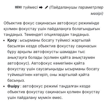
түймесі
(Пайдаланушы параметрлер
G
U
A
мәзірі)
Объектив фокус сақинасын автофокус режимінде
қолмен фокустау үшін пайдалануға болатындығын
таңдаңыз. Төмендегі опциялардан таңдаңыз.
Қосу
: ысырманы босату түймесі жартылай
басылған кезде объектив фокустау сақинасын
бұру арқылы автофокусты шамадан тыс
анықтауға болады (қолмен қайта анықтаумен
автофокус). Автофокус көмегімен қайта
фокустау үшін саусағыңызды ысырманы босату
түймешігінен көтеріп, оны жартылай қайта
басыңыз.
Өшіру
: автофокус режимі таңдалған кезде
объектив фокустау сақинасын қолмен фокустау
үшін пайдалану мүмкін емес.