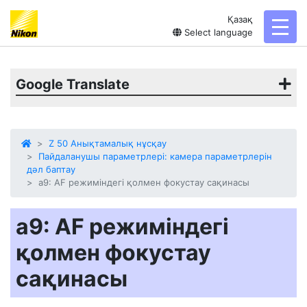
Қазақ
toggl
Select language
Google Translate
Z 50 Анықтамалық нұсқау
Пайдаланушы параметрлері: камера параметрлерін
дәл баптау
a9: AF режиміндегі қолмен фокустау сақинасы
a9: AF режиміндегі
қолмен фокустау
сақинасы