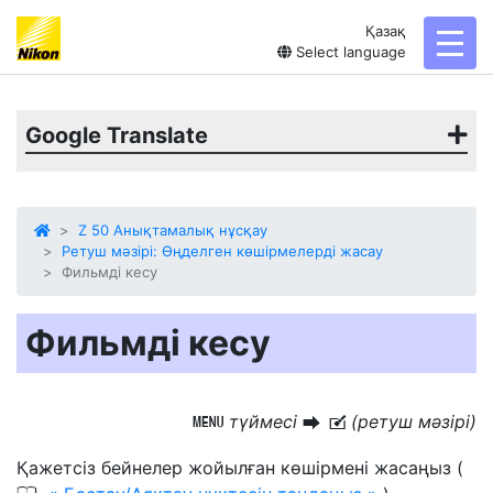
Қазақ
toggl
Select language
Google Translate
Z 50 Анықтамалық нұсқау
Ретуш мәзірі: Өңделген көшірмелерді жасау
Фильмді кесу
Фильмді кесу
түймесі
(ретуш мәзірі)
G
U
N
Қажетсіз бейнелер жойылған көшірмені жасаңыз (