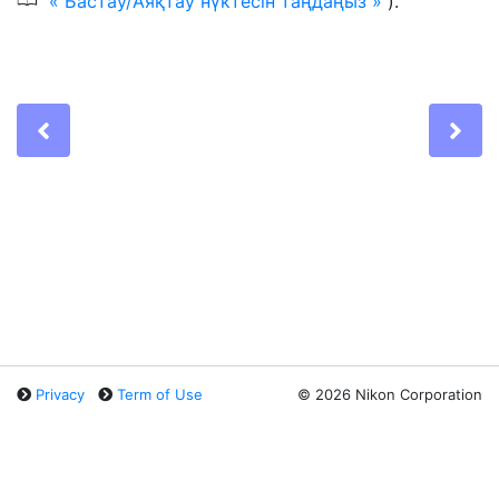
0
Бастау/Аяқтау нүктесін таңдаңыз
).
Previous
Ne
Privacy
Term of Use
©
2026 Nikon Corporation