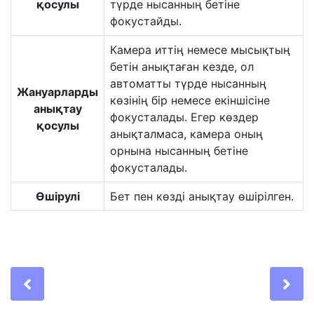
қосулы
түрде нысанның бетіне
фокустайды.
Камера иттің немесе мысықтың
бетін анықтаған кезде, ол
автоматты түрде нысанның
Жануарларды
көзінің бір немесе екіншісіне
анықтау
фокусталады. Егер көздер
қосулы
анықталмаса, камера оның
орнына нысанның бетіне
фокусталады.
Өшірулі
Бет пен көзді анықтау өшірілген.
Previous
Ne