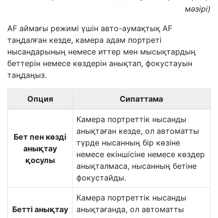
мәзірі)
AF аймағы режимі үшін авто-аумақтық AF
таңдалған кезде, камера адам портреті
нысандарының немесе иттер мен мысықтардың
беттерін немесе көздерін анықтап, фокустауын
таңдаңыз.
Опция
Сипаттама
Камера портреттік нысанды
анықтаған кезде, ол автоматты
Бет пен көзді
түрде нысанның бір көзіне
анықтау
немесе екіншісіне немесе көздер
қосулы
анықталмаса, нысанның бетіне
фокустайды.
Камера портреттік нысанды
Бетті анықтау
анықтағанда, ол автоматты