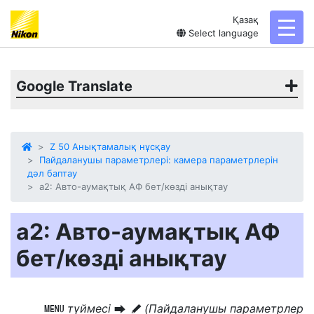
Қазақ
toggl
Select language
Google Translate
Z 50 Анықтамалық нұсқау
Пайдаланушы параметрлері: камера параметрлерін
дәл баптау
a2: Авто-аумақтық АФ бет/көзді анықтау
a2: Авто-аумақтық АФ
бет/көзді анықтау
түймесі
(Пайдаланушы параметрлер
G
U
A