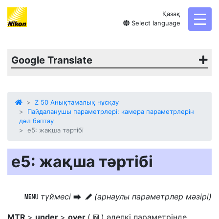
Қазақ
toggl
Select language
Google Translate
Z 50 Анықтамалық нұсқау
Пайдаланушы параметрлері: камера параметрлерін
дәл баптау
e5: жақша тәртібі
e5: жақша тәртібі
түймесі
(арнаулы параметрлер мәзірі)
G
U
A
MTR
>
under
>
over
(
) әдепкі параметрінде
H