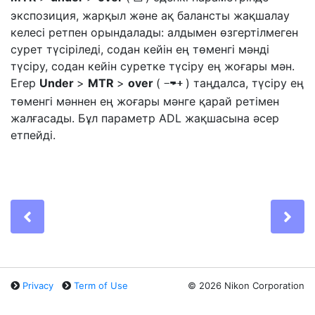
экспозиция, жарқыл және ақ балансты жақшалау
келесі ретпен орындалады: алдымен өзгертілмеген
сурет түсіріледі, содан кейін ең төменгі мәнді
түсіру, содан кейін суретке түсіру ең жоғары мән.
Егер
Under
>
MTR
>
over
(
) таңдалса, түсіру ең
I
төменгі мәннен ең жоғары мәнге қарай ретімен
жалғасады. Бұл параметр ADL жақшасына әсер
етпейді.
Previous
Ne
Privacy
Term of Use
©
2026 Nikon Corporation