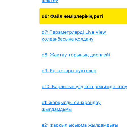
шектеу
d6: Файл нөмірлерінің реті
d7: Параметрлерді Live View
қолданбасына қолдану
d8: Жақтау торының дисплейі
d9: Ең жоғары нүктелер
d10: Барлығын үздіксіз режимде көр
e1: жарқылды синхрондау
жылдамдығы
e2: жарқыл ысырма жылдамдығы