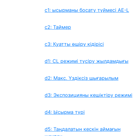
c1: ысырманы босату түймесі AE-L
c2: Таймер
c3: Қуатты өшіру кідірісі
d1: CL режимі түсіру жылдамдығы
d2: Макс. Үздіксіз шығарылым
d3: Экспозицияны кешіктіру режимі
d4: Ысырма түрі
d5: Таңдалатын кескін аймағын