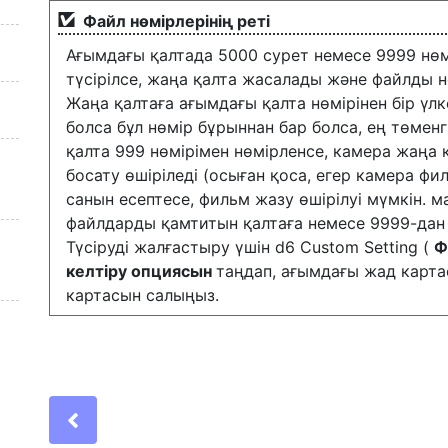
Файл нөмірлерінің реті
Ағымдағы қалтада 5000 сурет немесе 9999 нөмі
түсірілсе, жаңа қалта жасалады және файлды н
Жаңа қалтаға ағымдағы қалта нөмірінен бір үл
болса бұл нөмір бұрыннан бар болса, ең төменг
қалта 999 нөмірімен нөмірленсе, камера жаң
босату өшіріледі (осыған қоса, егер камера ф
санын есептесе, фильм жазу өшірілуі мүмкін.
файлдарды қамтитын қалтаға немесе 9999-дан 
Түсіруді жалғастыру үшін d6 Custom Setting (
Ф
келтіру опциясын
таңдап, ағымдағы жад карта
картасын салыңыз.
Previous