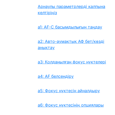
Арнаулы параметрлерді қалпына
келтіріңіз
a1: AF-C басымдылығын таңдау
a2: Авто-аумақтық АФ бет/көзді
анықтау
a3: Қолданылған фокус нүктелері
a4: AF белсендіру
a5: Фокус нүктесін айналдыру
a6: Фокус нүктесінің опциялары