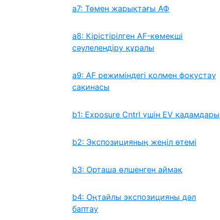
a7: Төмен жарықтағы АФ
a8: Кірістірілген AF-көмекші
сəулелендіру құралы
a9: AF режиміндегі қолмен фокустау
сақинасы
b1: Exposure Cntrl үшін EV қадамдары
b2: Экспозицияның жеңіл өтемі
b3: Орташа өлшенген аймақ
b4: Оңтайлы экспозицияны дәл
баптау