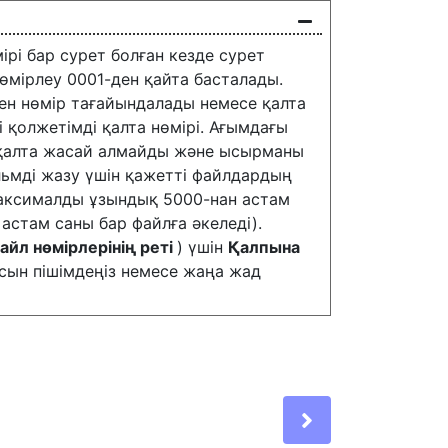
рі бар сурет болған кезде сурет
өмірлеу 0001-ден қайта басталады.
кен нөмір тағайындалады немесе қалта
і қолжетімді қалта нөмірі. Ағымдағы
а қалта жасай алмайды және ысырманы
ильмді жазу үшін қажетті файлдардың
 максималды ұзындық 5000-нан астам
астам саны бар файлға әкеледі).
айл нөмірлерінің реті
) үшін
Қалпына
сын пішімдеңіз немесе жаңа жад
Next