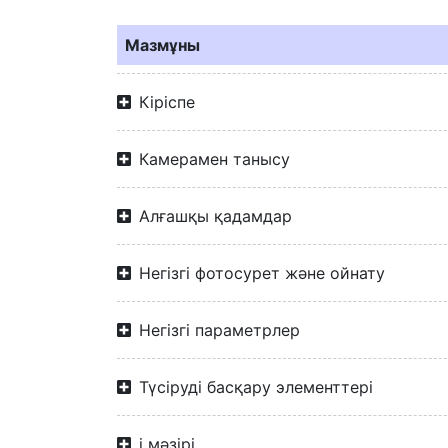
Мазмұны
Кіріспе
Камерамен танысу
Алғашқы қадамдар
Негізгі фотосурет және ойнату
Негізгі параметрлер
Түсіруді басқару элементтері
i мәзірі