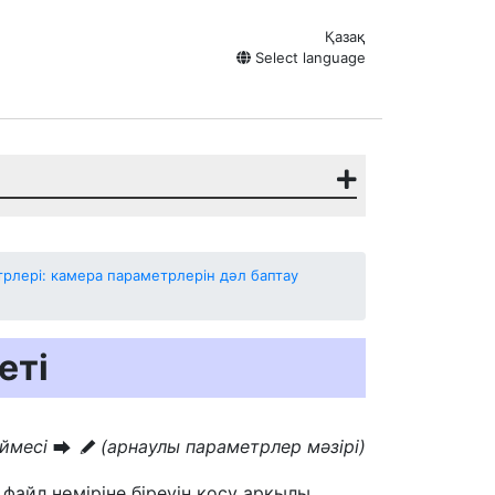
Қазақ
Select language
лері: камера параметрлерін дәл баптау
еті
үймесі
(арнаулы параметрлер мәзірі)
U
A
 файл нөміріне біреуін қосу арқылы