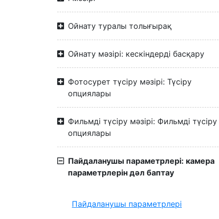
Ойнату туралы толығырақ
Ойнату мәзірі: кескіндерді басқару
Фотосурет түсіру мәзірі: Түсіру
опциялары
Фильмді түсіру мәзірі: Фильмді түсіру
опциялары
Пайдаланушы параметрлері: камера
параметрлерін дәл баптау
Пайдаланушы параметрлері