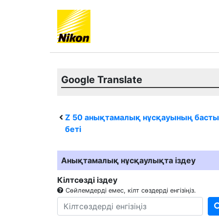
Google Translate
Z 50
анықтамалық нұсқауының басты
беті
Анықтамалық нұсқаулықта іздеу
Кілтсөзді іздеу
Сөйлемдерді емес, кілт сөздерді енгізіңіз.