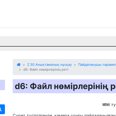
Z 50 Анықтамалық нұсқау
Пайдаланушы параметр
d6: Файл нөмірлерінің реті
d6: Файл нөмірлерінің р
т
G
Сурет түсірілгенде, камера соңғы пайдаланылған