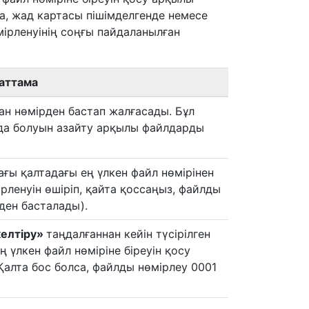
а, жад картасы пішімделгенде немесе
ірленуінің соңғы пайдаланылған
аттама
н нөмірден бастап жалғасады. Бұл
да болуын азайту арқылы файлдарды
ғы қалтадағы ең үлкен файл нөмірінен
рленуін өшіріп, қайта қоссаңыз, файлды
ден басталады).
келтіру»
таңдалғаннан кейін түсірілген
 үлкен файл нөміріне біреуін қосу
Қалта бос болса, файлды нөмірлеу 0001