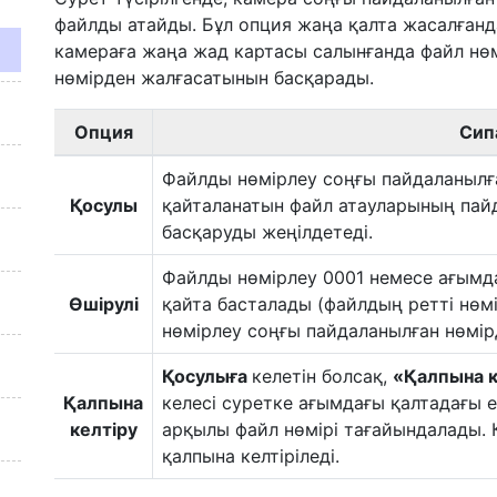
файлды атайды. Бұл опция жаңа қалта жасалғанд
камераға жаңа жад картасы салынғанда файл нөм
нөмірден жалғасатынын басқарады.
Опция
Сип
Файлды нөмірлеу соңғы пайдаланылға
Қосулы
қайталанатын файл атауларының пай
басқаруды жеңілдетеді.
Файлды нөмірлеу 0001 немесе ағымда
Өшірулі
қайта басталады (файлдың ретті нөмі
нөмірлеу соңғы пайдаланылған нөмір
Қосулыға
келетін болсақ,
«Қалпына 
Қалпына
келесі суретке ағымдағы қалтадағы ең
келтіру
арқылы файл нөмірі тағайындалады. 
қалпына келтіріледі.