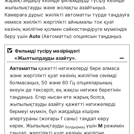
жарықтандыру кезінде фильмдерді түсіру кезінде
жыпылықтауды және жолақты азайтыңыз.
Камераға дұрыс жиілікті автоматты түрде таңдауға
немесе жиілікті жергілікті айнымалы ток қуат
көзінің жиілігіне қолмен сәйкестендіруге мүмкіндік
беру үшін
Auto
(Автоматты) опциясын таңдаңыз.
Фильмді түсіру мәзіріндегі
«Жылтылдауды азайту».
Автоматты
қажетті нәтижелерді бере алмаса
және жергілікті қуат көзінің жиілігіне сенімді
болмасаңыз, 50 және 60 Гц опцияларының
екеуін де тексеріп, ең жақсы нәтиже беретінін
таңдаңыз. Егер нысан өте жарық болса,
жыпылықтауды азайту қажетті нәтижелерді
бермеуі мүмкін, бұл жағдайда кішірек
апертураны (жоғары f саны) таңдап көру
керек. Жыпылықтауды
үшін
M
режимін
болдырмау
таңдап, жергілікті қуат көзінің жиілігіне