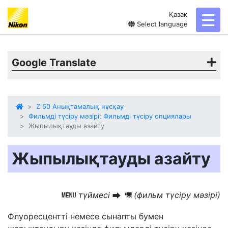
Қазақ
toggl
Select language
Google Translate
Z 50 Анықтамалық нұсқау
Фильмді түсіру мәзірі: Фильмді түсіру опциялары
Жыпылықтауды азайту
Жыпылықтауды азайту
түймесі
(фильм түсіру мәзірі)
G
U
1
Флуоресцентті немесе сынапты бумен