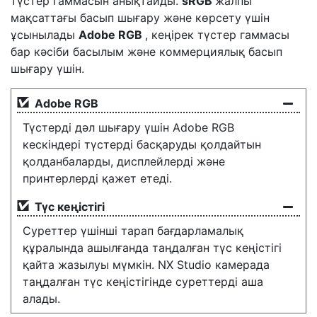
түстер гаммасын анықтайды.
sRGB
жалпы
мақсаттағы басып шығару және көрсету үшін
ұсынылады
Adobe RGB
, кеңірек түстер гаммасы
бар кәсіби басылым және коммерциялық басып
шығару үшін.
Adobe RGB
Түстерді дәл шығару үшін Adobe RGB
кескіндері түстерді басқаруды қолдайтын
қолданбаларды, дисплейлерді және
принтерлерді қажет етеді.
Түс кеңістігі
Суреттер үшінші тарап бағдарламалық
құралында ашылғанда таңдалған түс кеңістігі
қайта жазылуы мүмкін. NX Studio камерада
таңдалған түс кеңістігінде суреттерді аша
алады.