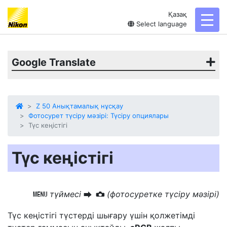
Қазақ
toggl
Select language
Google Translate
Z 50 Анықтамалық нұсқау
Фотосурет түсіру мәзірі: Түсіру опциялары
Түс кеңістігі
Түс кеңістігі
түймесі
(фотосуретке түсіру мәзірі)
G
U
C
Түс кеңістігі түстерді шығару үшін қолжетімді