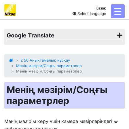
Қазақ
toggl
Select language
Google Translate
Z 50 Анықтамалық нұсқау
Менің мәзірім/Соңғы параметрлер
Менің мәзірім/Соңғы параметрлер
Менің мәзірім/Соңғы
параметрлер
Менің мәзірім көру үшін камера мәзірлеріндегі
O
қойындысын таңдаңыз.