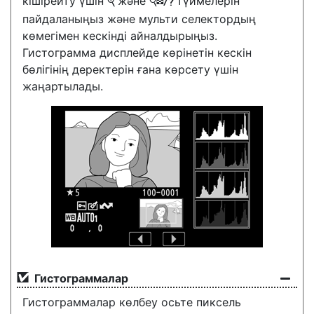
кішірейту үшін
және
түймелерін
X
W
пайдаланыңыз және мульти селектордың
көмегімен кескінді айналдырыңыз.
Гистограмма дисплейде көрінетін кескін
бөлігінің деректерін ғана көрсету үшін
жаңартылады.
Гистограммалар
Гистограммалар көлбеу осьте пиксель