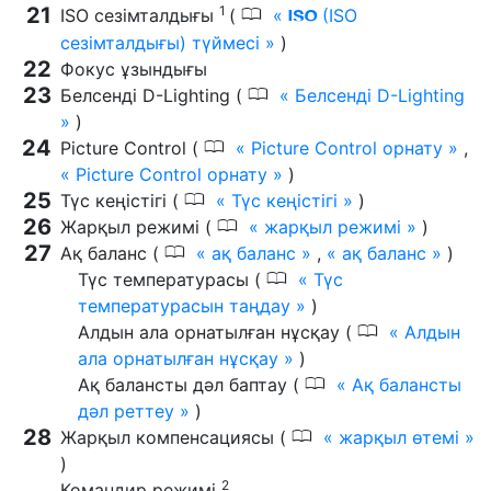
1
0
ISO сезімталдығы
(
(ISO
S
сезімталдығы) түймесі
)
Фокус ұзындығы
0
Белсенді D-Lighting (
Белсенді D-Lighting
)
0
Picture Control (
Picture Control орнату
,
Picture Control орнату
)
0
Түс кеңістігі (
Түс кеңістігі
)
0
Жарқыл режимі (
жарқыл режимі
)
0
Ақ баланс (
ақ баланс
,
ақ баланс
)
0
Түс температурасы (
Түс
температурасын таңдау
)
0
Алдын ала орнатылған нұсқау (
Алдын
ала орнатылған нұсқау
)
0
Ақ балансты дәл баптау (
Ақ балансты
дәл реттеу
)
0
Жарқыл компенсациясы (
жарқыл өтемі
)
2
Командир режимі