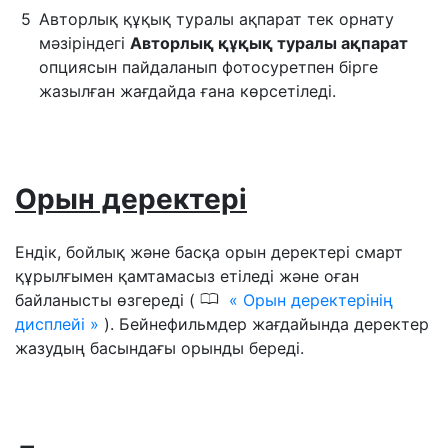
Авторлық құқық туралы ақпарат тек орнату
мәзіріндегі
Авторлық құқық туралы ақпарат
опциясын пайдаланып фотосуретпен бірге
жазылған жағдайда ғана көрсетіледі.
Орын деректері
Ендік, бойлық және басқа орын деректері смарт
құрылғымен қамтамасыз етіледі және оған
0
байланысты өзгереді (
Орын деректерінің
дисплейі
). Бейнефильмдер жағдайында деректер
жазудың басындағы орынды береді.