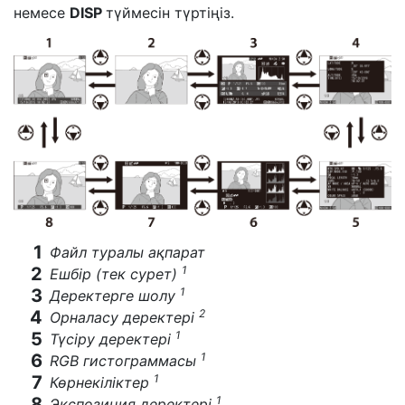
немесе
DISP
түймесін түртіңіз.
Файл туралы ақпарат
1
Ешбір (тек сурет)
1
Деректерге шолу
2
Орналасу деректері
1
Түсіру деректері
1
RGB гистограммасы
1
Көрнекіліктер
1
Экспозиция деректері