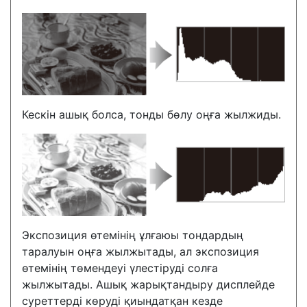
Кескін ашық болса, тонды бөлу оңға жылжиды.
Экспозиция өтемінің ұлғаюы тондардың
таралуын оңға жылжытады, ал экспозиция
өтемінің төмендеуі үлестіруді солға
жылжытады. Ашық жарықтандыру дисплейде
суреттерді көруді қиындатқан кезде