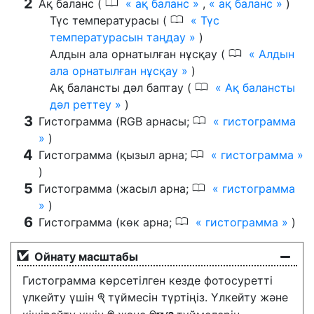
0
Ақ баланс (
ақ баланс
,
ақ баланс
)
0
Түс температурасы (
Түс
температурасын таңдау
)
0
Алдын ала орнатылған нұсқау (
Алдын
ала орнатылған нұсқау
)
0
Ақ балансты дәл баптау (
Ақ балансты
дәл реттеу
)
0
Гистограмма (RGB арнасы;
гистограмма
)
0
Гистограмма (қызыл арна;
гистограмма
)
0
Гистограмма (жасыл арна;
гистограмма
)
0
Гистограмма (көк арна;
гистограмма
)
Ойнату масштабы
Гистограмма көрсетілген кезде фотосуретті
үлкейту үшін
түймесін түртіңіз. Үлкейту және
X