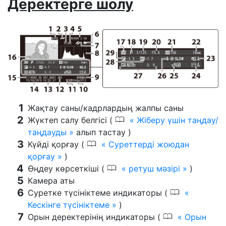
Деректерге шолу
Жақтау саны/кадрлардың жалпы саны
0
Жүктеп салу белгісі (
Жіберу үшін таңдау/
таңдауды
алып тастау )
0
Күйді қорғау (
Суреттерді жоюдан
қорғау
)
0
Өңдеу көрсеткіші (
ретуш мәзірі
)
Камера аты
0
Суретке түсініктеме индикаторы (
Кескінге түсініктеме
)
0
Орын деректерінің индикаторы (
Орын