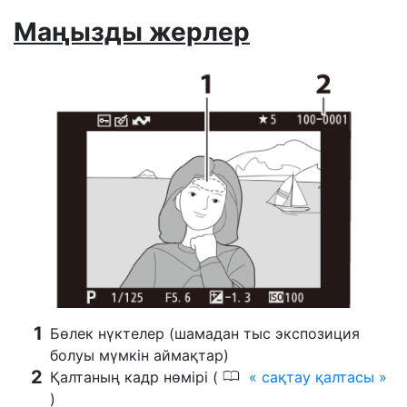
Маңызды жерлер
Бөлек нүктелер (шамадан тыс экспозиция
болуы мүмкін аймақтар)
0
Қалтаның кадр нөмірі (
сақтау қалтасы
)