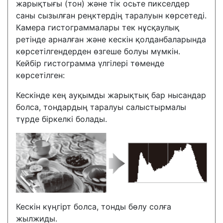
жарықтығы (тон) және тік осьте пикселдер
саны сызылған реңктердің таралуын көрсетеді.
Камера гистограммалары тек нұсқаулық
ретінде арналған және кескін қолданбаларында
көрсетілгендерден өзгеше болуы мүмкін.
Кейбір гистограмма үлгілері төменде
көрсетілген:
Кескінде кең ауқымды жарықтық бар нысандар
болса, тондардың таралуы салыстырмалы
түрде біркелкі болады.
Кескін күңгірт болса, тонды бөлу солға
жылжиды.