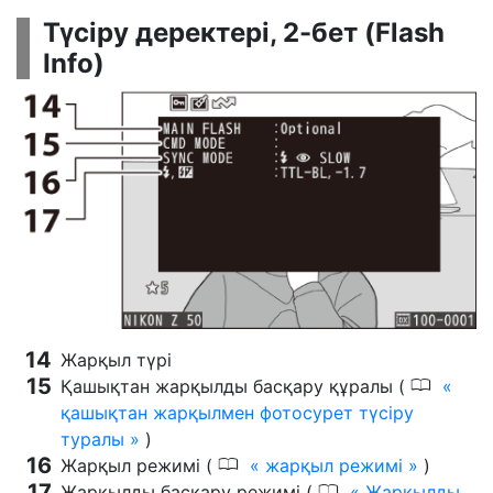
Түсіру деректері, 2-бет (Flash
Info)
Жарқыл түрі
0
Қашықтан жарқылды басқару құралы (
қашықтан жарқылмен фотосурет түсіру
туралы
)
0
Жарқыл режимі (
жарқыл режимі
)
0
Жарқылды басқару режимі (
Жарқылды