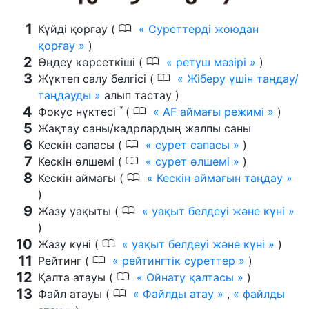
0
Күйді қорғау (
Суреттерді жоюдан
қорғау
)
0
Өңдеу көрсеткіші (
ретуш мәзірі
)
0
Жүктеп салу белгісі (
Жіберу үшін таңдау/
таңдауды
алып тастау )
*
0
Фокус нүктесі
(
AF аймағы режимі
)
Жақтау саны/кадрлардың жалпы саны
0
Кескін сапасы (
сурет сапасы
)
0
Кескін өлшемі (
сурет өлшемі
)
0
Кескін аймағы (
Кескін аймағын таңдау
)
0
Жазу уақыты (
уақыт белдеуі және күні
)
0
Жазу күні (
уақыт белдеуі және күні
)
0
Рейтинг (
рейтингтік суреттер
)
0
Қалта атауы (
Ойнату қалтасы
)
0
Файл атауы (
Файлды атау
,
файлды