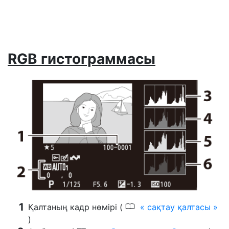
RGB гистограммасы
0
Қалтаның кадр нөмірі (
сақтау қалтасы
)