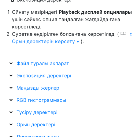
Ойнату мәзіріндегі
Playback дисплей опциялары
үшін сәйкес опция таңдалған жағдайда ғана
көрсетіледі.
0
Суретке ендірілген болса ғана көрсетіледі (
Орын деректерін көрсету
).
Файл туралы ақпарат
Экспозиция деректері
Маңызды жерлер
RGB гистограммасы
Түсіру деректері
Орын деректері
Деректерге шолу