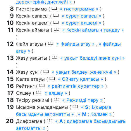
деректерінің дисплейі
)
0
Гистограмма (
гистограмма
)
0
Кескін сапасы (
сурет сапасы
)
0
Кескін өлшемі (
сурет өлшемі
)
0
Кескін аймағы (
Кескін аймағын таңдау
)
0
Файл атауы (
Файлды атау
,
файлды
атау
)
0
Жазу уақыты (
уақыт белдеуі және күні
)
0
Жазу күні (
уақыт белдеуі және күні
)
0
Қалта атауы (
Ойнату қалтасы
)
0
Рейтинг (
рейтингтік суреттер
)
0
Өлшеу (
өлшеу
)
0
Түсіру режимі (
Режимді теру
)
0
Ысырма жылдамдығы (
S
: Ысырма
басымдығы автоматты
,
M
: Қолмен
)
0
Диафрагма (
A
: диафрагма басымдылығы
автоматты
)