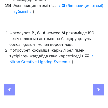
0
Экспозиция өтемі (
(Экспозиция өтемі)
E
түймесі
)
Фотосурет
P
,
S
,
A
немесе
M
режимінде ISO
сезімталдығын автоматты басқару қосулы
болса, қызыл түспен көрсетіледі.
Фотосурет қосымша жарқыл бөлігімен
0
түсірілген жағдайда ғана көрсетіледі (
Nikon Creative Lighting System
).
Previous
Ne