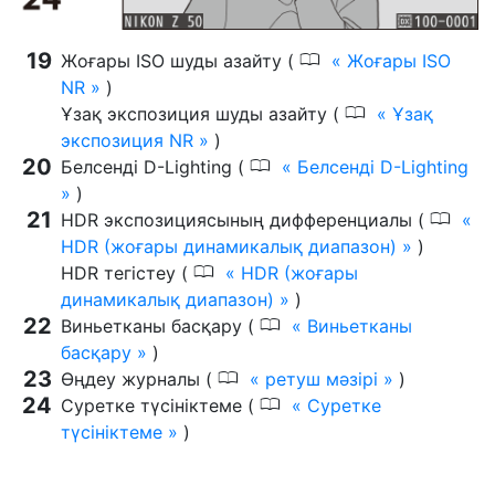
0
Жоғары ISO шуды азайту (
Жоғары ISO
NR
)
0
Ұзақ экспозиция шуды азайту (
Ұзақ
экспозиция NR
)
0
Белсенді D-Lighting (
Белсенді D-Lighting
)
0
HDR экспозициясының дифференциалы (
HDR (жоғары динамикалық диапазон)
)
0
HDR тегістеу (
HDR (жоғары
динамикалық диапазон)
)
0
Виньетканы басқару (
Виньетканы
басқару
)
0
Өңдеу журналы (
ретуш мәзірі
)
0
Суретке түсініктеме (
Суретке
түсініктеме
)