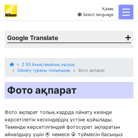
Қазақ
toggl
Select language
Google Translate
Z 50 Анықтамалық нұсқау
Ойнату туралы толығырақ
Фото ақпарат
Фото ақпарат
Фото ақпарат толық кадрда ойнату кезінде
көрсетілетін кескіндердің үстіне қойылады.
Төменде көрсетілгендей фотосурет ақпаратын
айналдыру үшін
немесе
түймесін басыңыз
1
3