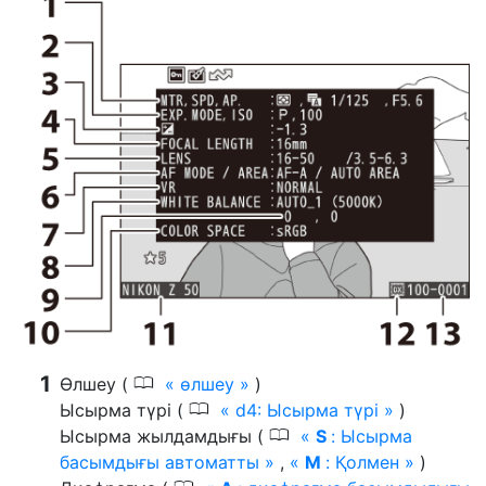
0
Өлшеу (
өлшеу
)
0
Ысырма түрі (
d4: Ысырма түрі
)
0
Ысырма жылдамдығы (
S
: Ысырма
басымдығы автоматты
,
M
: Қолмен
)