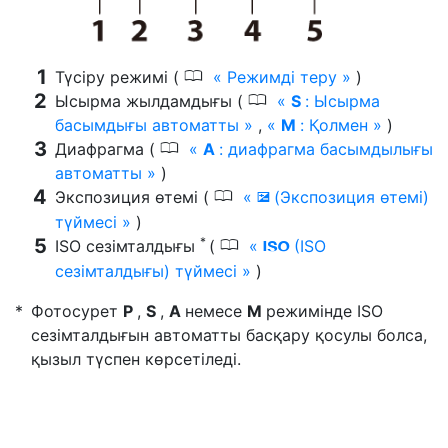
0
Түсіру режимі (
Режимді теру
)
0
Ысырма жылдамдығы (
S
: Ысырма
басымдығы автоматты
,
M
: Қолмен
)
0
Диафрагма (
A
: диафрагма басымдылығы
автоматты
)
0
Экспозиция өтемі (
(Экспозиция өтемі)
E
түймесі
)
*
0
ISO сезімталдығы
(
(ISO
S
сезімталдығы) түймесі
)
Фотосурет
P
,
S
,
A
немесе
M
режимінде ISO
сезімталдығын автоматты басқару қосулы болса,
қызыл түспен көрсетіледі.