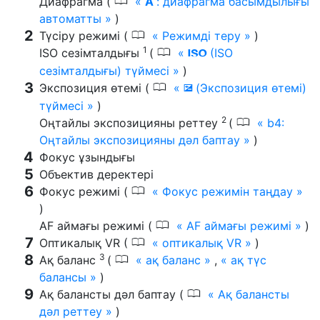
0
Диафрагма (
A
: диафрагма басымдылығы
автоматты
)
0
Түсіру режимі (
Режимді теру
)
1
0
ISO сезімталдығы
(
(ISO
S
сезімталдығы) түймесі
)
0
Экспозиция өтемі (
(Экспозиция өтемі)
E
түймесі
)
2
0
Оңтайлы экспозицияны реттеу
(
b4:
Оңтайлы экспозицияны дәл баптау
)
Фокус ұзындығы
Объектив деректері
0
Фокус режимі (
Фокус режимін таңдау
)
0
AF аймағы режимі (
AF аймағы режимі
)
0
Оптикалық VR (
оптикалық VR
)
3
0
Ақ баланс
(
ақ баланс
,
ақ түс
балансы
)
0
Ақ балансты дәл баптау (
Ақ балансты
дәл реттеу
)