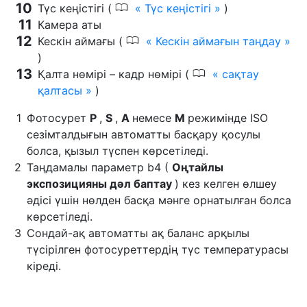
0
Түс кеңістігі (
Түс кеңістігі
)
Камера аты
0
Кескін аймағы (
Кескін аймағын таңдау
)
0
Қалта нөмірі – кадр нөмірі (
сақтау
қалтасы
)
Фотосурет
P
,
S
,
A
немесе
M
режимінде ISO
сезімталдығын автоматты басқару қосулы
болса, қызыл түспен көрсетіледі.
Таңдамалы параметр b4 (
Оңтайлы
экспозицияны дәл баптау
) кез келген өлшеу
әдісі үшін нөлден басқа мәнге орнатылған болса
көрсетіледі.
Сондай-ақ автоматты ақ баланс арқылы
түсірілген фотосуреттердің түс температурасы
кіреді.