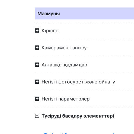
Мазмұны
Кіріспе
Камерамен танысу
Алғашқы қадамдар
Негізгі фотосурет және ойнату
Негізгі параметрлер
Түсіруді басқару элементтері