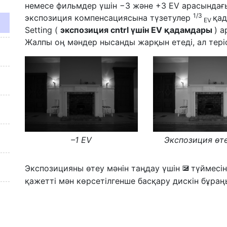
немесе фильмдер үшін −3 және +3 EV арасындағы
1/3
экспозиция компенсациясына түзетулер
қад
EV
Setting (
экспозиция cntrl үшін EV қадамдары
) 
Жалпы оң мәндер нысанды жарқын етеді, ал тері
–1 EV
Экспозиция өт
Экспозицияны өтеу мәнін таңдау үшін
түймесін
E
қажетті мән көрсетілгенше басқару дискін бұраң