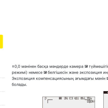
±0,0 мәнінен басқа мәндерде камера
түймешігі
E
режимі) немесе
белгішесін және экспозиция и
E
Экспозиция компенсациясының ағымдағы мәнін
болады.