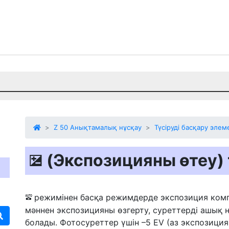
Z 50 Анықтамалық нұсқау
Түсіруді басқару элем
(Экспозицияны өтеу)
E
режимінен басқа режимдерде экспозиция ком
b
мәннен экспозицияны өзгерту, суреттерді ашық н
болады. Фотосуреттер үшін –5 EV (аз экспозици