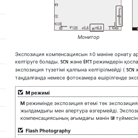
Монитор
Экспозиция компенсациясын ±0 мәніне орнату а
келтіруге болады.
және
режимдерін қоспа
h
q
экспозиция түзетімі қалпына келтірілмейді (
h
таңдалғанда немесе фотокамера өшірілгенде экспо
М
режимі
M
режимінде экспозиция өтемі тек экспозиция
жылдамдығы мен апертура өзгермейді. Экспоз
компенсациясының ағымдағы мәнін
түймесін
E
Flash Photography