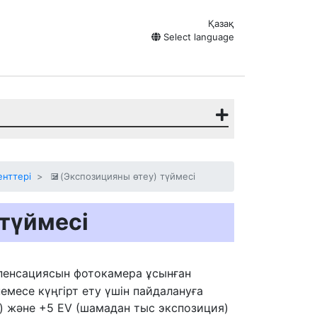
Қазақ
Select language
енттері
(Экспозицияны өтеу) түймесі
E
 түймесі
пенсациясын фотокамера ұсынған
емесе күңгірт ету үшін пайдалануға
я) және +5 EV (шамадан тыс экспозиция)