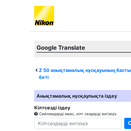
Google Translate
Z 50
анықтамалық нұсқауының басты
беті
Анықтамалық нұсқаулықта іздеу
Кілтсөзді іздеу
Сөйлемдерді емес, кілт сөздерді енгізіңіз.