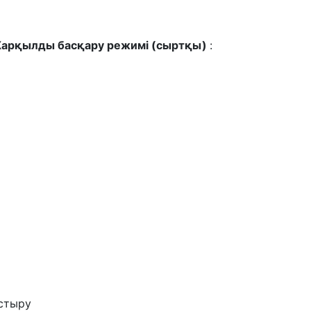
/Жарқылды басқару режимі (сыртқы)
:
стыру