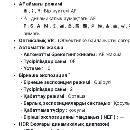
AF аймағы режимі
,
,
: Бір нүктелі AF
n
g
0
: динамикалық аумақтағы AF
m
P
,
S
,
A
,
M
,
,
,
,
,
,
,
,
,
,
,
k
l
p
o
r
s
t
d
e
f
аймағы
Оптикалық VR
: (Объективке байланысты өзгер
Автоматты жақша
Автоматты брекетинг жинағы
: AE жақша
Түсірілімдер саны
: 0F
Үстеме
: 1,0
*
Бірнеше экспозиция
Бірнеше экспозиция режимі
: Өшірулі
Түсірілімдер саны
: 2
Қабаттау режимі
: Орташа
Барлық экспозицияларды сақтаңыз
: Қосул
Қабаттама түсіру
: қосулы
Бірінші экспозицияны таңдаңыз ( NEF )
: —
HDR (жоғары динамикалық диапазон)