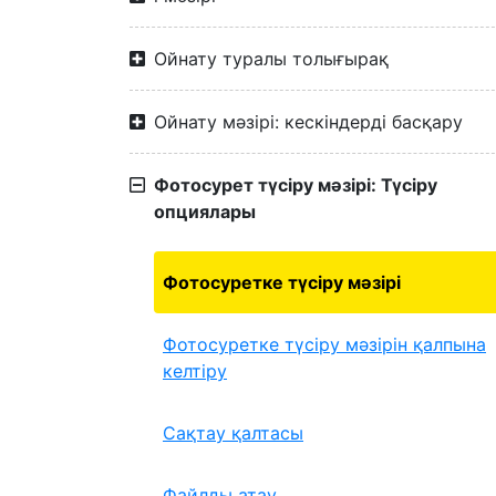
Ойнату туралы толығырақ
Ойнату мәзірі: кескіндерді басқару
Фотосурет түсіру мәзірі: Түсіру
опциялары
Фотосуретке түсіру мәзірі
Фотосуретке түсіру мәзірін қалпына
келтіру
Сақтау қалтасы
Файлды атау