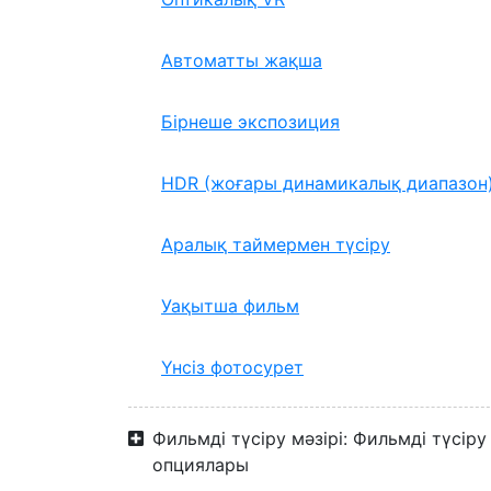
Автоматты жақша
Бірнеше экспозиция
HDR (жоғары динамикалық диапазон
Аралық таймермен түсіру
Уақытша фильм
Үнсіз фотосурет
Фильмді түсіру мәзірі: Фильмді түсіру
опциялары