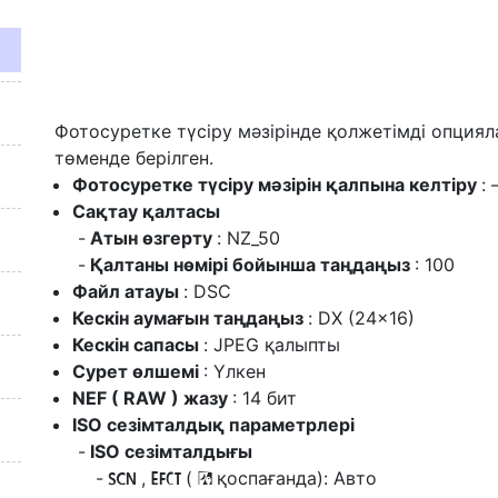
Фотосуретке түсіру мәзірінде қолжетімді опциял
төменде берілген.
Фотосуретке түсіру мәзірін қалпына келтіру
:
Сақтау қалтасы
Атын өзгерту
: NZ_50
Қалтаны нөмірі бойынша таңдаңыз
: 100
Файл атауы
: DSC
Кескін аумағын таңдаңыз
: DX (24×16)
Кескін сапасы
: JPEG қалыпты
Сурет өлшемі
: Үлкен
NEF ( RAW ) жазу
: 14 бит
ISO сезімталдық параметрлері
ISO сезімталдығы
,
(
қоспағанда): Авто
h
q
4