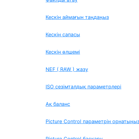
Кескін аймағын таңдаңыз
Кескін сапасы
Кескін өлшемі
NEF ( RAW ) жазу
ISO сезімталдық параметрлері
Ақ баланс
Picture Control параметрін орнатыңы
Picture Control басқару