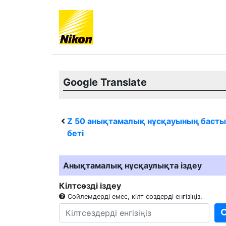
Google Translate
Z 50
анықтамалық нұсқауының басты
беті
Анықтамалық нұсқаулықта іздеу
Кілтсөзді іздеу
Сөйлемдерді емес, кілт сөздерді енгізіңіз.