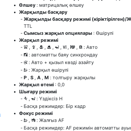
Өлшеу
: матрицалық өлшеу
Жарқылды басқару
Жарқылды басқару режимі (кіріктірілген)
TTL
Сымсыз жарқыл опциялары
: Өшірулі
Жарқыл режимі
,
,
,
,
,
,
,
: Авто
b
k
p
n
f
V
T
5
: автоматты баяу синхрондау
o
: Авто + қызыл көзді азайту
s
: Жарқыл өшірулі
U
P
,
S
,
A
,
M
: толтыру жарқылы
Жарқыл өтемі
: 0,0
Шығару режимі
,
: Үздіксіз H
m
f
Басқа режимдер: Бір кадр
Фокус режимі
з
,
: Жалғыз AF
U
6
Басқа режимдер: AF режимін автоматты ауы