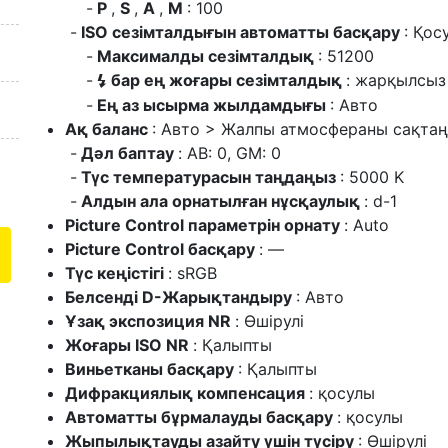
P
,
S
,
A
,
M
: 100
ISO сезімталдығын автоматты басқару
: Қос
Максималды сезімталдық
: 51200
бар ең жоғары сезімталдық
: жарқылсыз
c
Ең аз ысырма жылдамдығы
: Авто
Ақ баланс
: Авто > Жалпы атмосфераны сақта
Дәл баптау
: AB: 0, GM: 0
Түс температурасын таңдаңыз
: 5000 K
Алдын ала орнатылған нұсқаулық
: d-1
Picture Control параметрін орнату
: Auto
Picture Control басқару
: —
Түс кеңістігі
: sRGB
Белсенді D-Жарықтандыру
: Авто
Ұзақ экспозиция NR
: Өшірулі
Жоғары ISO NR
: Қалыпты
Виньетканы басқару
: Қалыпты
Дифракциялық компенсация
: қосулы
Автоматты бұрмалауды басқару
: қосулы
Жыпылықтауды азайту үшін түсіру
: Өшірулі