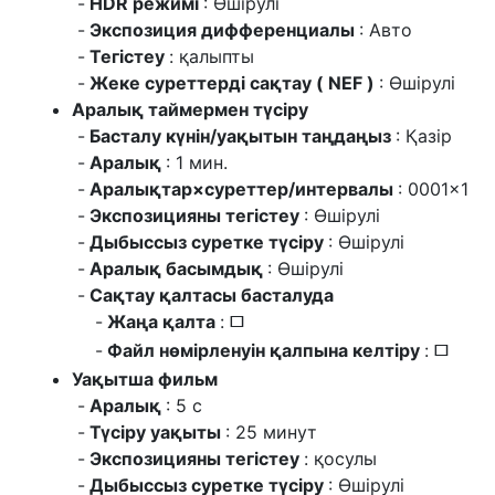
HDR режимі
: Өшірулі
Экспозиция дифференциалы
: Авто
Тегістеу
: қалыпты
Жеке суреттерді сақтау ( NEF )
: Өшірулі
Аралық таймермен түсіру
Басталу күнін/уақытын таңдаңыз
: Қазір
Аралық
: 1 мин.
Аралықтар×суреттер/интервалы
: 0001×1
Экспозицияны тегістеу
: Өшірулі
Дыбыссыз суретке түсіру
: Өшірулі
Аралық басымдық
: Өшірулі
Сақтау қалтасы басталуда
Жаңа қалта
:
U
Файл нөмірленуін қалпына келтіру
:
U
Уақытша фильм
Аралық
: 5 с
Түсіру уақыты
: 25 минут
Экспозицияны тегістеу
: қосулы
Дыбыссыз суретке түсіру
: Өшірулі