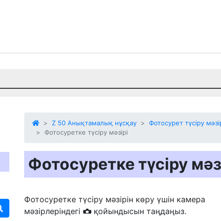
Z 50 Анықтамалық нұсқау
Фотосурет түсіру мәзі
Фотосуретке түсіру мәзірі
Фотосуретке түсіру мәз
Фотосуретке түсіру мәзірін көру үшін камера
мәзірлеріндегі
қойындысын таңдаңыз.
C