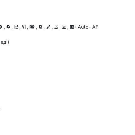
,
,
,
,
,
,
,
,
,
: Auto- AF
j
z
4
V
T
5
7
1
2
3
еді)
ы