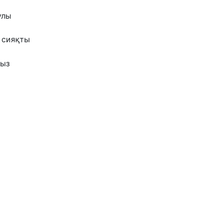
улы
 сияқты
ңыз