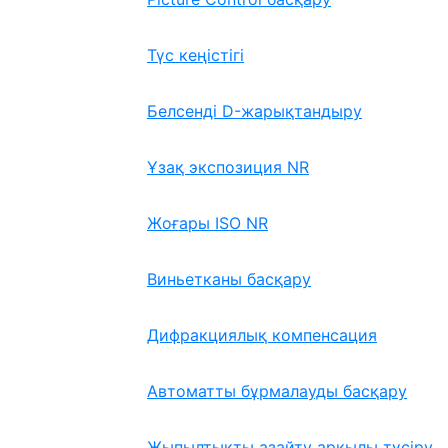
Түс кеңістігі
Белсенді D-жарықтандыру
Ұзақ экспозиция NR
Жоғары ISO NR
Виньетканы басқару
Дифракциялық компенсация
Автоматты бұрмалауды басқару
Жыпылтықты азайту арқылы түсіру