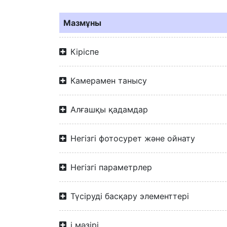
Мазмұны
Кіріспе
Камерамен танысу
Алғашқы қадамдар
Негізгі фотосурет және ойнату
Негізгі параметрлер
Түсіруді басқару элементтері
i мәзірі