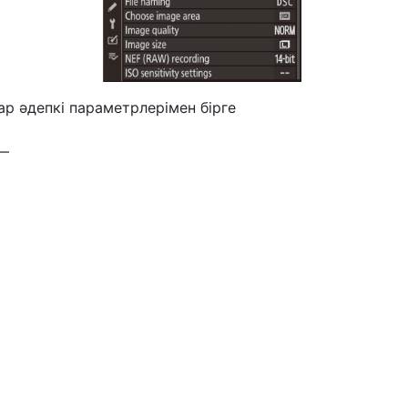
ар әдепкі параметрлерімен бірге
 —