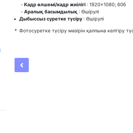
Кадр өлшемі/кадр жиілігі
: 1920×1080; 60б
Аралық басымдылық
: Өшірулі
Дыбыссыз суретке түсіру
: Өшірулі
Фотосуретке түсіру мәзірін қалпына келтіру тү
)
Previous