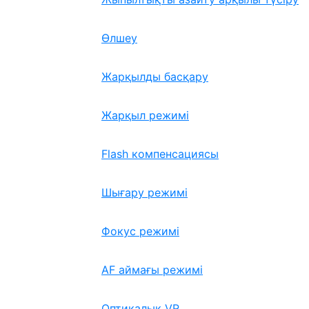
Өлшеу
Жарқылды басқару
Жарқыл режимі
Flash компенсациясы
Шығару режимі
Фокус режимі
AF аймағы режимі
Оптикалық VR