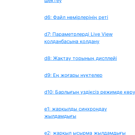
шектеу
d6: Файл нөмірлерінің реті
d7: Параметрлерді Live View
қолданбасына қолдану
d8: Жақтау торының дисплейі
d9: Ең жоғары нүктелер
d10: Барлығын үздіксіз режимде көр
e1: жарқылды синхрондау
жылдамдығы
e2: жарқыл ысырма жылдамдығы