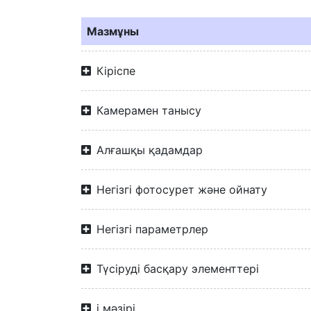
Мазмұны
Кіріспе
Камерамен танысу
Алғашқы қадамдар
Негізгі фотосурет және ойнату
Негізгі параметрлер
Түсіруді басқару элементтері
i мәзірі