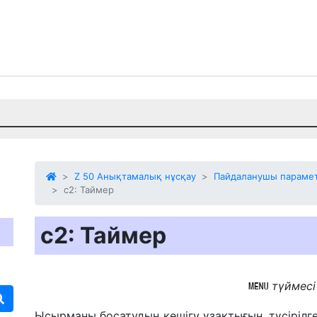
Z 50 Анықтамалық нұсқау
Пайдаланушы параметр
c2: Таймер
c2: Таймер
түймес
G
Ысырманы босатудың кешігу ұзақтығын, түсірілге