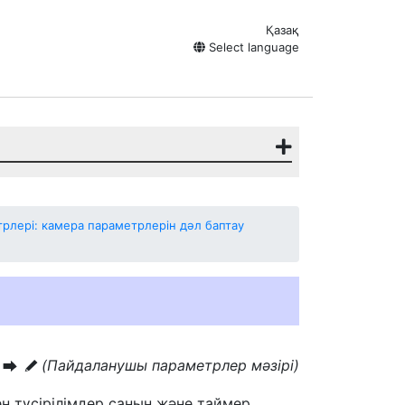
Қазақ
Select language
лері: камера параметрлерін дәл баптау
і
(Пайдаланушы параметрлер мәзірі)
U
A
н түсірілімдер санын және таймер