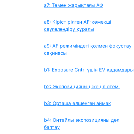
a7: Төмен жарықтағы АФ
a8: Кірістірілген AF-көмекші
сəулелендіру құралы
a9: AF режиміндегі қолмен фокустау
сақинасы
b1: Exposure Cntrl үшін EV қадамдары
b2: Экспозицияның жеңіл өтемі
b3: Орташа өлшенген аймақ
b4: Оңтайлы экспозицияны дәл
баптау