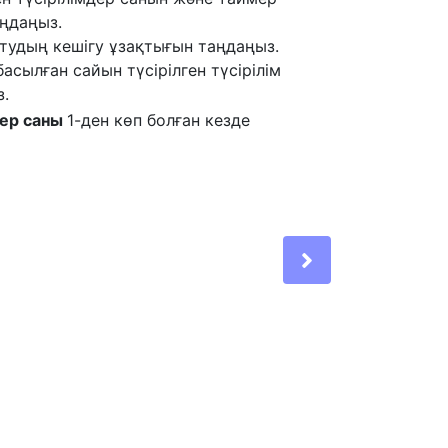
ңдаңыз.
тудың кешігу ұзақтығын таңдаңыз.
асылған сайын түсірілген түсірілім
з.
дер саны
1-ден көп болған кезде
Next