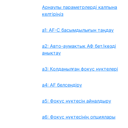
Арнаулы параметрлерді қалпына
келтіріңіз
a1: AF-C басымдылығын таңдау
a2: Авто-аумақтық АФ бет/көзді
анықтау
a3: Қолданылған фокус нүктелері
a4: AF белсендіру
a5: Фокус нүктесін айналдыру
a6: Фокус нүктесінің опциялары