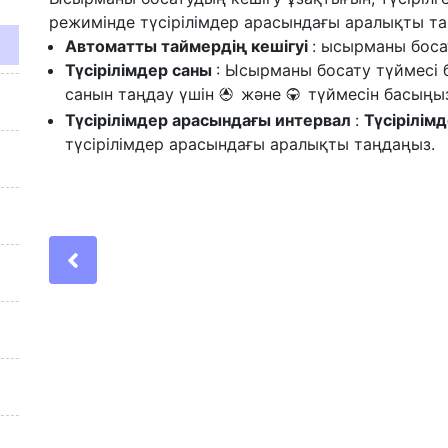
режимінде түсірілімдер арасындағы аралықты та
Автоматты таймердің кешігуі
: ысырманы боса
Түсірілімдер саны
: Ысырманы босату түймесі б
санын таңдау үшін
және
түймесін басыңы
1
3
Түсірілімдер арасындағы интервал
:
Түсірілім
түсірілімдер арасындағы аралықты таңдаңыз.
Previous