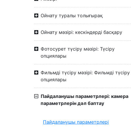
Ойнату туралы толығырақ
Ойнату мәзірі: кескіндерді басқару
Фотосурет түсіру мәзірі: Түсіру
опциялары
Фильмді түсіру мәзірі: Фильмді түсіру
опциялары
Пайдаланушы параметрлері: камера
параметрлерін дәл баптау
Пайдаланушы параметрлері