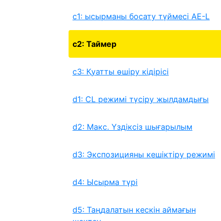
c1: ысырманы босату түймесі AE-L
c2: Таймер
c3: Қуатты өшіру кідірісі
d1: CL режимі түсіру жылдамдығы
d2: Макс. Үздіксіз шығарылым
d3: Экспозицияны кешіктіру режимі
d4: Ысырма түрі
d5: Таңдалатын кескін аймағын