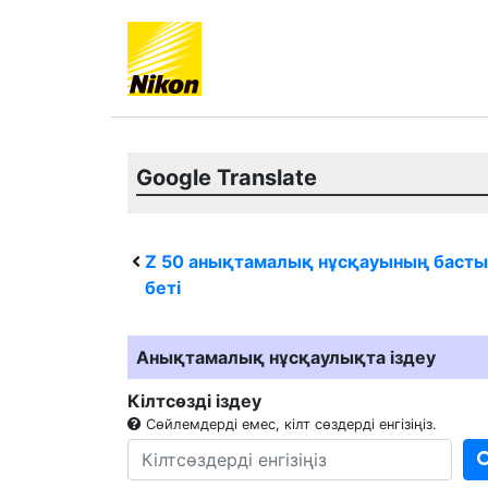
Google Translate
Z 50
анықтамалық нұсқауының басты
беті
Анықтамалық нұсқаулықта іздеу
Кілтсөзді іздеу
Сөйлемдерді емес, кілт сөздерді енгізіңіз.