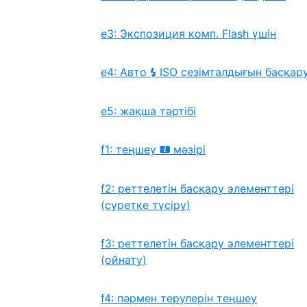
e3: Экспозиция комп. Flash үшін
e4: Авто
ISO сезімталдығын басқар
c
e5: жақша тәртібі
f1: теңшеу
мәзірі
i
f2: реттелетін басқару элементтері
(суретке түсіру)
f3: реттелетін басқару элементтері
(ойнату)
f4: пәрмен терулерін теңшеу