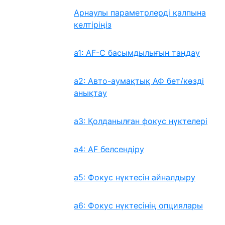
Арнаулы параметрлерді қалпына
келтіріңіз
a1: AF-C басымдылығын таңдау
a2: Авто-аумақтық АФ бет/көзді
анықтау
a3: Қолданылған фокус нүктелері
a4: AF белсендіру
a5: Фокус нүктесін айналдыру
a6: Фокус нүктесінің опциялары