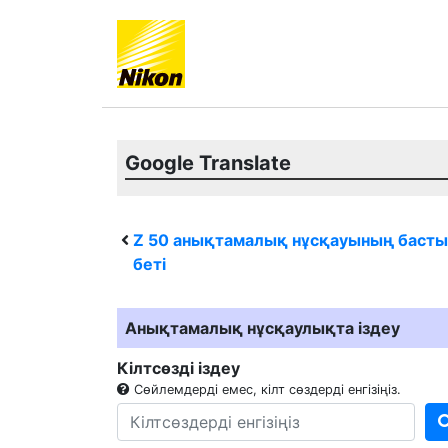
Google Translate
Z 50
анықтамалық нұсқауының басты
беті
Анықтамалық нұсқаулықта іздеу
Кілтсөзді іздеу
Сөйлемдерді емес, кілт сөздерді енгізіңіз.