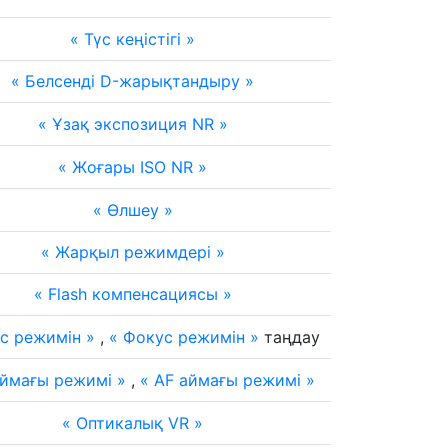
Түс кеңістігі
Белсенді D-жарықтандыру
Ұзақ экспозиция NR
Жоғары ISO NR
Өлшеу
Жарқыл режимдері
Flash компенсациясы
с режимін
,
Фокус режимін
таңдау
ймағы режимі
,
AF аймағы режимі
Оптикалық VR