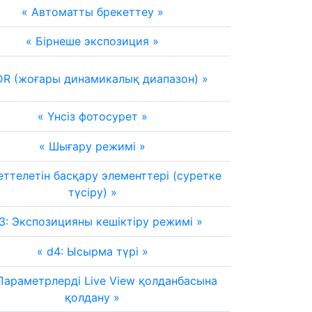
Автоматты брекеттеу
Бірнеше экспозиция
R (жоғары динамикалық диапазон)
Үнсіз фотосурет
Шығару режимі
еттелетін басқару элементтері (суретке
түсіру)
3: Экспозицияны кешіктіру режимі
d4: Ысырма түрі
Параметрлерді Live View қолданбасына
қолдану