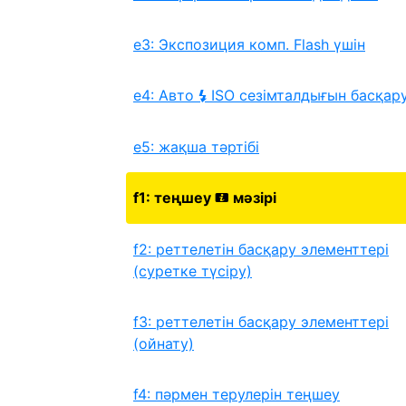
e3: Экспозиция комп. Flash үшін
e4: Авто
ISO сезімталдығын басқар
c
e5: жақша тәртібі
f1: теңшеу
мәзірі
i
f2: реттелетін басқару элементтері
(суретке түсіру)
f3: реттелетін басқару элементтері
(ойнату)
f4: пәрмен терулерін теңшеу