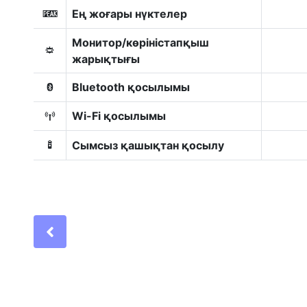
Ең жоғары нүктелер
W
Монитор/көріністапқыш
3
жарықтығы
Bluetooth қосылымы
Z
Wi-Fi қосылымы
U
Сымсыз қашықтан қосылу
G
Previous