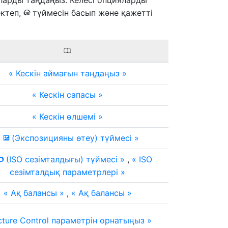
яларды таңдаңыз. Келесі опцияларды
ектеп,
түймесін басып және қажетті
J
0
Кескін аймағын таңдаңыз
Кескін сапасы
Кескін өлшемі
(Экспозицияны өтеу) түймесі
E
(ISO сезімталдығы) түймесі
,
ISO
S
сезімталдық параметрлері
Ақ балансы
,
Ақ балансы
cture Control параметрін орнатыңыз