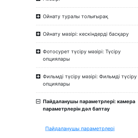
Ойнату туралы толығырақ
Ойнату мәзірі: кескіндерді басқару
Фотосурет түсіру мәзірі: Түсіру
опциялары
Фильмді түсіру мәзірі: Фильмді түсіру
опциялары
Пайдаланушы параметрлері: камера
параметрлерін дәл баптау
Пайдаланушы параметрлері