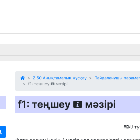
Z 50 Анықтамалық нұсқау
Пайдаланушы параметр
f1: теңшеу
мәзірі
i
f1: теңшеу
мәзірі
i
т
G