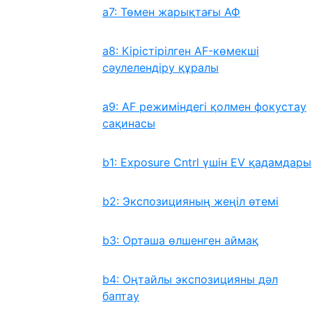
a7: Төмен жарықтағы АФ
a8: Кірістірілген AF-көмекші
сəулелендіру құралы
a9: AF режиміндегі қолмен фокустау
сақинасы
b1: Exposure Cntrl үшін EV қадамдары
b2: Экспозицияның жеңіл өтемі
b3: Орташа өлшенген аймақ
b4: Оңтайлы экспозицияны дәл
баптау