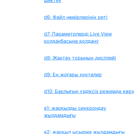
шектеу
d6: Файл нөмірлерінің реті
d7: Параметрлерді Live View
қолданбасына қолдану
d8: Жақтау торының дисплейі
d9: Ең жоғары нүктелер
d10: Барлығын үздіксіз режимде көр
e1: жарқылды синхрондау
жылдамдығы
e2: жарқыл ысырма жылдамдығы