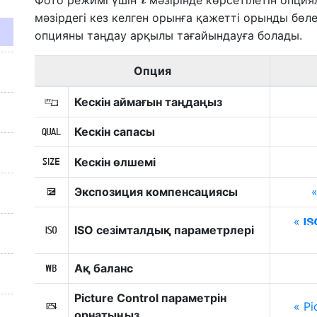
Фото режимі үшін
мәзірінде көрсетілетін опци
i
мәзірдегі кез келген орынға қажетті орынды бөл
опцияны таңдау арқылы тағайындауға болады.
Опция
Кескін аймағын таңдаңыз
J
Кескін сапасы
8
Кескін өлшемі
o
Экспозиция компенсациясы
E
ISO сезімталдық параметрлері
9
Ақ баланс
m
Picture Control параметрін
Pi
h
орнатыңыз