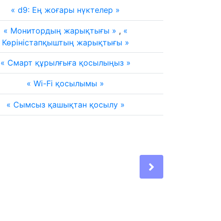
d9: Ең жоғары нүктелер
Монитордың жарықтығы
,
Көріністапқыштың жарықтығы
Смарт құрылғыға қосылыңыз
Wi-Fi қосылымы
Сымсыз қашықтан қосылу
Next