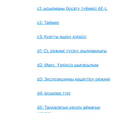
c1: ысырманы босату түймесі AE-L
c2: Таймер
c3: Қуатты өшіру кідірісі
d1: CL режимі түсіру жылдамдығы
d2: Макс. Үздіксіз шығарылым
d3: Экспозицияны кешіктіру режимі
d4: Ысырма түрі
d5: Таңдалатын кескін аймағын