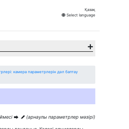
Қазақ
Select language
лері: камера параметрлерін дәл баптау
үймесі
(арнаулы параметрлер мәзірі)
U
A