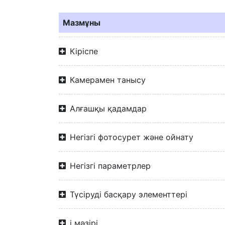
Мазмұны
Кіріспе
Камерамен танысу
Алғашқы қадамдар
Негізгі фотосурет және ойнату
Негізгі параметрлер
Түсіруді басқару элементтері
i мәзірі