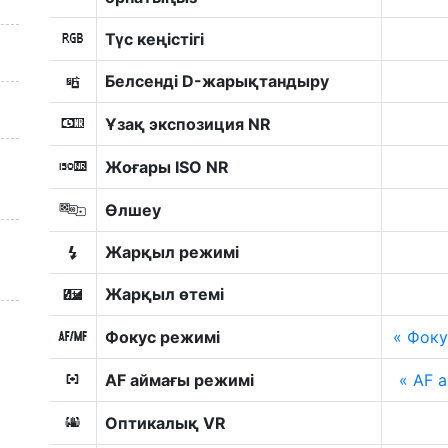
Түс кеңістігі
p
Белсенді D-жарықтандыру
y
Ұзақ экспозиция NR
q
Жоғары ISO NR
r
Өлшеу
w
Жарқыл режимі
c
Жарқыл өтемі
Y
Фокус режимі
Фоку
s
AF аймағы режимі
AF а
t
Оптикалық VR
u