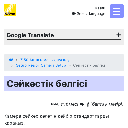
Қазақ
toggl
Select language
Google Translate
Z 50 Анықтамалық нұсқау
Setup мәзірі: Camera Setup
Сәйкестік белгісі
Сәйкестік белгісі
түймесі
(баптау мәзірі)
G
U
B
Камера сәйкес келетін кейбір стандарттарды
қараңыз.