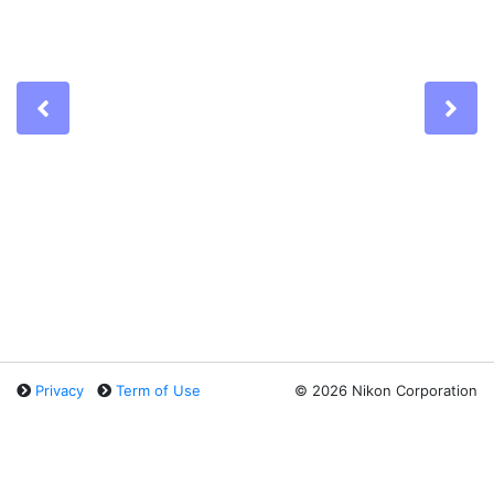
Previous
Ne
Privacy
Term of Use
©
2026 Nikon Corporation