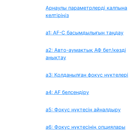
Арнаулы параметрлерді қалпына
келтіріңіз
a1: AF-C басымдылығын таңдау
a2: Авто-аумақтық АФ бет/көзді
анықтау
a3: Қолданылған фокус нүктелері
a4: AF белсендіру
a5: Фокус нүктесін айналдыру
a6: Фокус нүктесінің опциялары