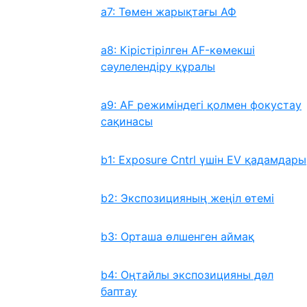
a7: Төмен жарықтағы АФ
a8: Кірістірілген AF-көмекші
сəулелендіру құралы
a9: AF режиміндегі қолмен фокустау
сақинасы
b1: Exposure Cntrl үшін EV қадамдары
b2: Экспозицияның жеңіл өтемі
b3: Орташа өлшенген аймақ
b4: Оңтайлы экспозицияны дәл
баптау