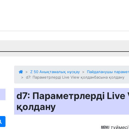
Z 50 Анықтамалық нұсқау
Пайдаланушы параметр
d7: Параметрлерді Live View қолданбасына қолдану
d7: Параметрлерді Liv
қолдану
түймес
G