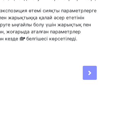
е экспозиция өтемі сияқты параметрлерге
пен жарықтыққа қалай әсер ететінін
өруге ыңғайлы болу үшін жарықтық пен
ан, жоғарыда аталған параметрлер
ан кезде
белгішесі көрсетіледі.
g
Next