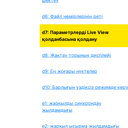
шектеу
d6: Файл нөмірлерінің реті
d7: Параметрлерді Live View
қолданбасына қолдану
d8: Жақтау торының дисплейі
d9: Ең жоғары нүктелер
d10: Барлығын үздіксіз режимде көр
e1: жарқылды синхрондау
жылдамдығы
e2: жарқыл ысырма жылдамдығы