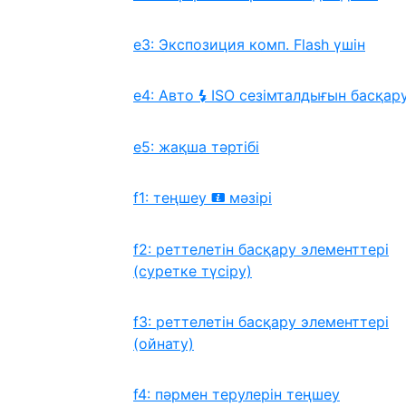
e3: Экспозиция комп. Flash үшін
e4: Авто
ISO сезімталдығын басқар
c
e5: жақша тәртібі
f1: теңшеу
мәзірі
i
f2: реттелетін басқару элементтері
(суретке түсіру)
f3: реттелетін басқару элементтері
(ойнату)
f4: пәрмен терулерін теңшеу