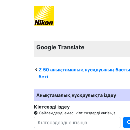
Google Translate
Z 50
анықтамалық нұсқауының басты
беті
Анықтамалық нұсқаулықта іздеу
Кілтсөзді іздеу
Сөйлемдерді емес, кілт сөздерді енгізіңіз.