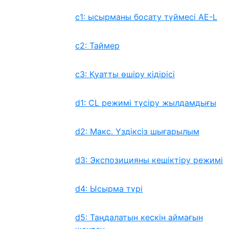
c1: ысырманы босату түймесі AE-L
c2: Таймер
c3: Қуатты өшіру кідірісі
d1: CL режимі түсіру жылдамдығы
d2: Макс. Үздіксіз шығарылым
d3: Экспозицияны кешіктіру режимі
d4: Ысырма түрі
d5: Таңдалатын кескін аймағын