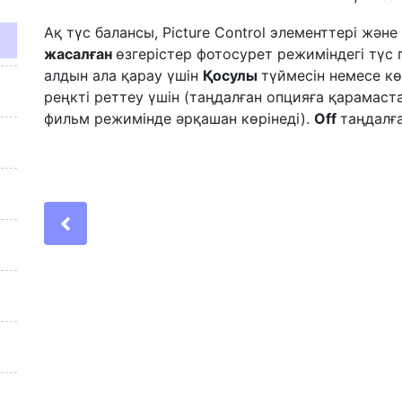
Ақ түс балансы, Picture Control элементтері жән
жасалған
өзгерістер фотосурет режиміндегі түс 
алдын ала қарау үшін
Қосулы
түймесін немесе к
реңкті реттеу үшін (таңдалған опцияға қарамаст
фильм режимінде әрқашан көрінеді).
Off
таңдалғ
Previous