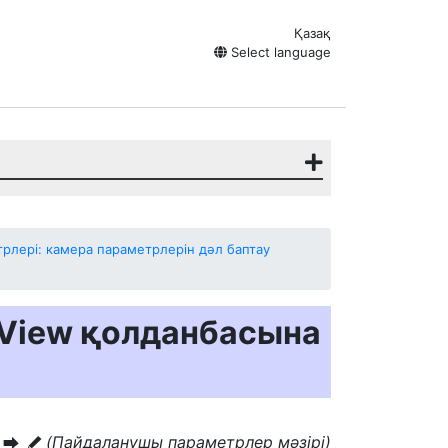
Қазақ
Select language
лері: камера параметрлерін дәл баптау
e View қолданбасына
і
(Пайдаланушы параметрлер мәзірі)
U
A