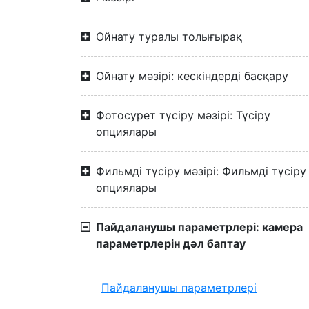
Ойнату туралы толығырақ
Ойнату мәзірі: кескіндерді басқару
Фотосурет түсіру мәзірі: Түсіру
опциялары
Фильмді түсіру мәзірі: Фильмді түсіру
опциялары
Пайдаланушы параметрлері: камера
параметрлерін дәл баптау
Пайдаланушы параметрлері