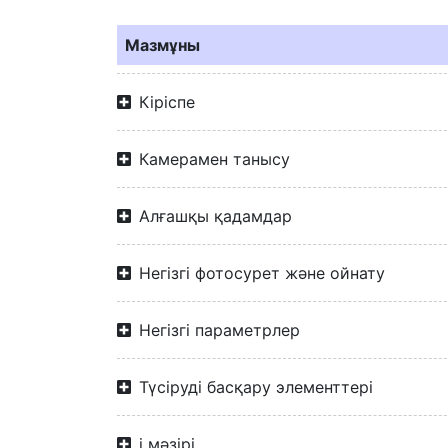
Мазмұны
Кіріспе
Камерамен танысу
Алғашқы қадамдар
Негізгі фотосурет және ойнату
Негізгі параметрлер
Түсіруді басқару элементтері
i мәзірі