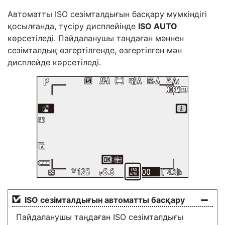
Автоматты ISO сезімталдығын басқару мүмкіндігі
қосылғанда, түсіру дисплейінде
ISO AUTO
көрсетіледі. Пайдаланушы таңдаған мәннен
сезімталдық өзгертілгенде, өзгертілген мән
дисплейде көрсетіледі.
ISO сезімталдығын автоматты басқару
Пайдаланушы таңдаған ISO сезімталдығы