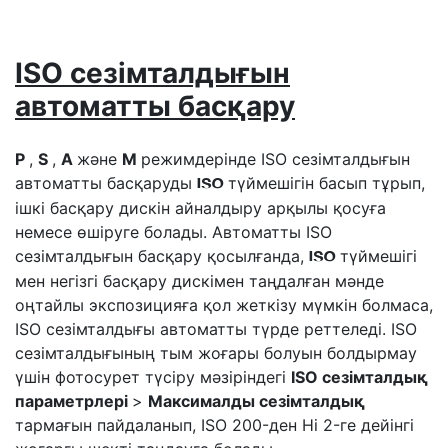
ISO сезімталдығын
автоматты басқару
P
,
S
,
A
және
M
режимдерінде ISO сезімталдығын
автоматты басқаруды
түймешігін басып тұрып,
S
ішкі басқару дискін айналдыру арқылы қосуға
немесе өшіруге болады. Автоматты ISO
сезімталдығын басқару қосылғанда,
түймешігі
S
мен негізгі басқару дискімен таңдалған мәнде
оңтайлы экспозицияға қол жеткізу мүмкін болмаса,
ISO сезімталдығы автоматты түрде реттеледі. ISO
сезімталдығының тым жоғары болуын болдырмау
үшін фотосурет түсіру мәзіріндегі
ISO сезімталдық
параметрлері
>
Максималды сезімталдық
тармағын пайдаланып, ISO 200-ден Hi 2-ге дейінгі