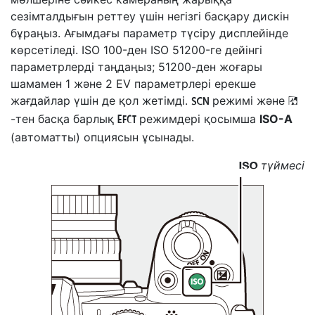
сезімталдығын реттеу үшін негізгі басқару дискін
бұраңыз. Ағымдағы параметр түсіру дисплейінде
көрсетіледі. ISO 100-ден ISO 51200-ге дейінгі
параметрлерді таңдаңыз; 51200-ден жоғары
шамамен 1 және 2 EV параметрлері ерекше
жағдайлар үшін де қол жетімді.
режимі және
h
4
-тен басқа барлық
режимдері қосымша
ISO-A
q
(автоматты) опциясын ұсынады.
түймесі
S