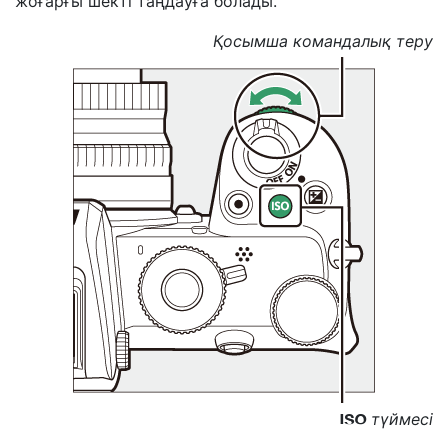
жоғарғы шекті таңдауға болады.
Қосымша командалық теру
түймесі
S