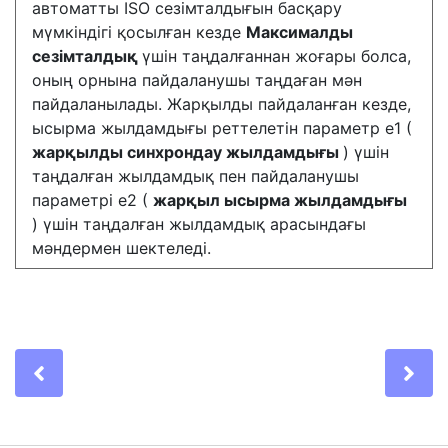
автоматты ISO сезімталдығын басқару
мүмкіндігі қосылған кезде
Максималды
сезімталдық
үшін таңдалғаннан жоғары болса,
оның орнына пайдаланушы таңдаған мән
пайдаланылады. Жарқылды пайдаланған кезде,
ысырма жылдамдығы реттелетін параметр e1 (
жарқылды синхрондау жылдамдығы
) үшін
таңдалған жылдамдық пен пайдаланушы
параметрі e2 (
жарқыл ысырма жылдамдығы
) үшін таңдалған жылдамдық арасындағы
мәндермен шектеледі.
Previous
Ne