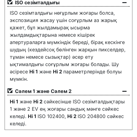
ISO сезімталдығы
ISO сезімталдығы неғұрлым жоғары болса,
экспозиция жасау үшін соғұрлым аз жарық
қажет, бұл жылдамырақ ысырма
жылдамдықтарына немесе кішірек
апертураларға мүмкіндік береді, бірақ кескінге
шудың (кездейсоқ бөлінген жарқын пикселдер,
тұман немесе сызықтар) әсер ету
ықтималдығы соғұрлым жоғары болады. Шу
әсіресе
Hi 1
және
Hi 2
параметрлерінде болуы
мүмкін.
Сәлем 1 және Сәлем 2
Hi 1
және
Hi 2
сәйкесінше ISO сезімталдықтары
1 және 2 EV ең жоғары сандық мәнге сәйкес
келеді.
Hi 1
ISO 102400,
Hi 2
ISO 204800 сәйкес
келеді.