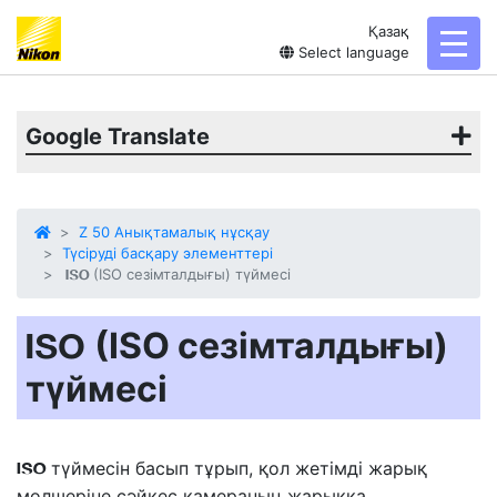
Қазақ
toggl
Select language
Google Translate
Z 50 Анықтамалық нұсқау
Түсіруді басқару элементтері
(ISO сезімталдығы) түймесі
S
(ISO сезімталдығы)
S
түймесі
түймесін басып тұрып, қол жетімді жарық
S
мөлшеріне сәйкес камераның жарыққа