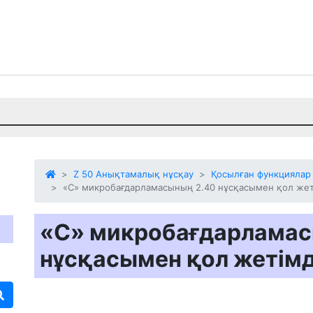
Z 50 Анықтамалық нұсқау
Қосылған функциялар
«C» микробағдарламасының 2.40 нұсқасымен қол жеті
«C» микробағдарламас
нұсқасымен қол жетімд