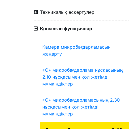
Техникалық ескертулер
Қосылған функциялар
Камера микробағдарламасын
жаңарту
«C» микробағдарлама нұсқасының
2.10 нұсқасымен қол жетімді
мүмкіндіктер
«C» микробағдарламасының 2.30
нұсқасымен қол жетімді
мүмкіндіктер