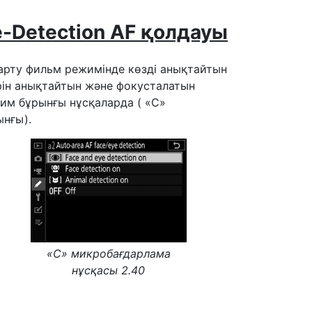
-Detection AF қолдауы
рту фильм режимінде көзді анықтайтын
ін анықтайтын және фокусталатын
ежим бұрынғы нұсқаларда ( «C»
ынғы).
«С» микробағдарлама
нұсқасы 2.40