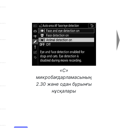
«C»
микробағдарламасының
2.30 және одан бұрынғы
нұсқалары