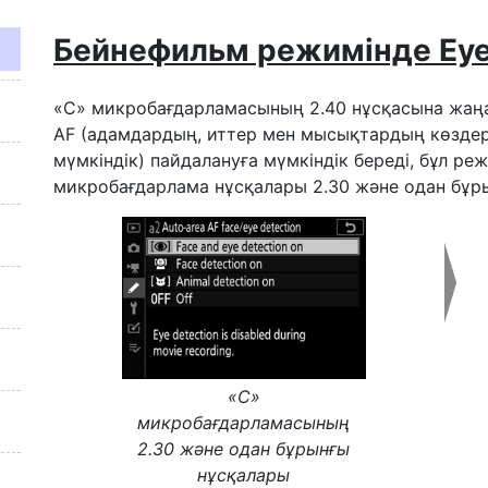
Бейнефильм режимінде Eye
«C» микробағдарламасының 2.40 нұсқасына жаңа
AF (адамдардың, иттер мен мысықтардың көздер
мүмкіндік) пайдалануға мүмкіндік береді, бұл р
микробағдарлама нұсқалары 2.30 және одан бұр
«C»
микробағдарламасының
2.30 және одан бұрынғы
нұсқалары