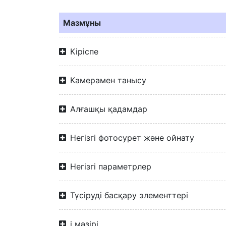
Мазмұны
Кіріспе
Камерамен танысу
Алғашқы қадамдар
Негізгі фотосурет және ойнату
Негізгі параметрлер
Түсіруді басқару элементтері
i мәзірі