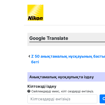
Google Translate
Z 50
анықтамалық нұсқауының басты
беті
Анықтамалық нұсқаулықта іздеу
Кілтсөзді іздеу
Сөйлемдерді емес, кілт сөздерді енгізіңіз.