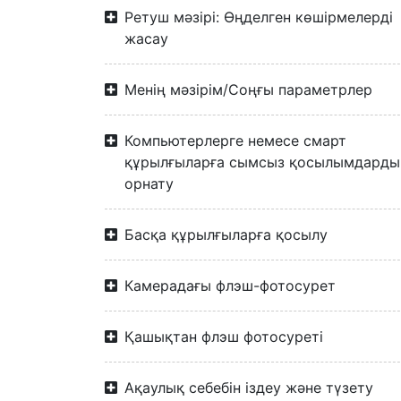
Ретуш мәзірі: Өңделген көшірмелерді
жасау
Менің мәзірім/Соңғы параметрлер
Компьютерлерге немесе смарт
құрылғыларға сымсыз қосылымдарды
орнату
Басқа құрылғыларға қосылу
Камерадағы флэш-фотосурет
Қашықтан флэш фотосуреті
Ақаулық себебін іздеу және түзету