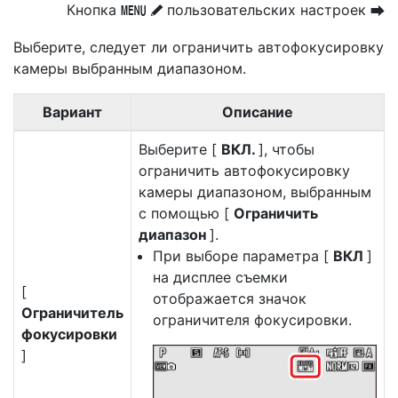
Кнопка
пользовательских настроек
G
U
A
Выберите, следует ли ограничить автофокусировку
камеры выбранным диапазоном.
Вариант
Описание
Выберите [
ВКЛ.
], чтобы
ограничить автофокусировку
камеры диапазоном, выбранным
с помощью [
Ограничить
диапазон
].
При выборе параметра [
ВКЛ
]
на дисплее съемки
[
отображается значок
Ограничитель
ограничителя фокусировки.
фокусировки
]