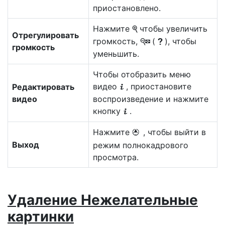
приостановлено.
Нажмите
чтобы увеличить
X
Отрегулировать
громкость,
(
), чтобы
W
Q
громкость
уменьшить.
Чтобы отобразить меню
видео
, приостановите
Редактировать
i
видео
воспроизведение и нажмите
кнопку
.
i
Нажмите
, чтобы выйти в
1
Выход
режим полнокадрового
просмотра.
Удаление
Нежелательные
картинки