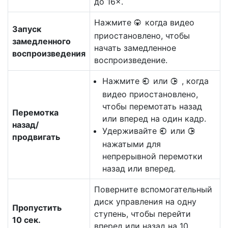
до 16×.
Нажмите
когда видео
3
Запуск
приостановлено, чтобы
замедленного
начать замедленное
воспроизведения
воспроизведение.
Нажмите
или
, когда
4
2
видео приостановлено,
чтобы перемотать назад
Перемотка
или вперед на один кадр.
назад/
Удерживайте
или
4
2
продвигать
нажатыми для
непрерывной перемотки
назад или вперед.
Поверните вспомогательный
диск управления на одну
Пропустить
ступень, чтобы перейти
10 сек.
вперед или назад на 10