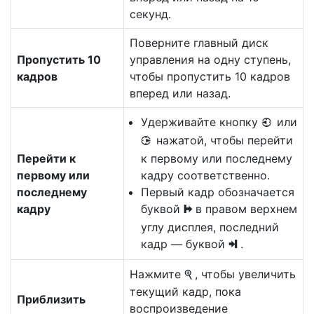
секунд.
Поверните главный диск
Пропустить 10
управления на одну ступень,
кадров
чтобы пропустить 10 кадров
вперед или назад.
Удерживайте кнопку
или
4
нажатой, чтобы перейти
2
Перейти к
к первому или последнему
первому или
кадру соответственно.
последнему
Первый кадр обозначается
кадру
буквой
в правом верхнем
h
углу дисплея, последний
кадр — буквой
.
i
Нажмите
, чтобы увеличить
X
текущий кадр, пока
Приблизить
воспроизведение