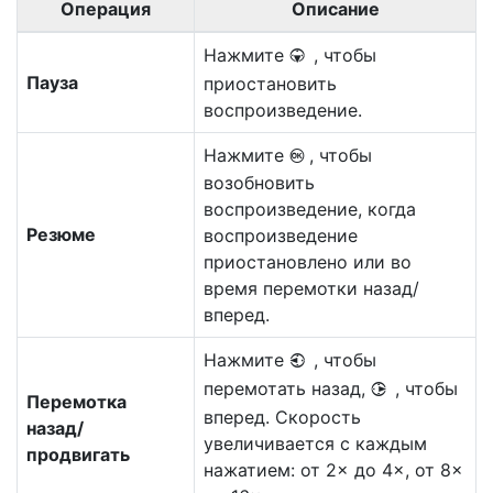
Операция
Описание
Нажмите
, чтобы
3
Пауза
приостановить
воспроизведение.
Нажмите
, чтобы
J
возобновить
воспроизведение, когда
Резюме
воспроизведение
приостановлено или во
время перемотки назад/
вперед.
Нажмите
, чтобы
4
перемотать назад,
, чтобы
2
Перемотка
вперед. Скорость
назад/
увеличивается с каждым
продвигать
нажатием: от 2× до 4×, от 8×