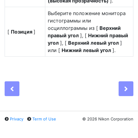
(высокая прозрачность)
].
Выберите положение монитора
гистограммы или
осциллограммы из [
Верхний
[
Позиция
]
правый угол
], [
Нижний правый
угол
], [
Верхний левый угол
]
или [
Нижний левый угол
].
Previous
Ne
Privacy
Term of Use
©
2026 Nikon Corporation