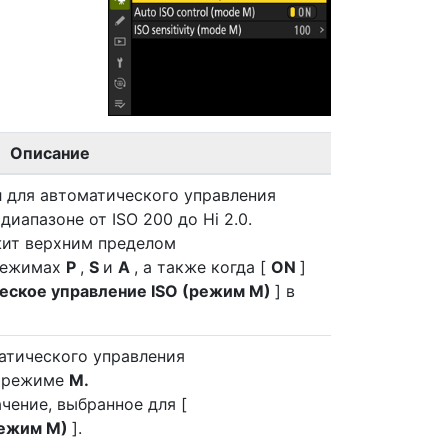
Описание
 для автоматического управления
диапазоне от ISO 200 до Hi 2.0.
жит верхним пределом
 режимах
P
,
S
и
A
, а также когда [
ON
]
еское управление ISO (режим M)
] в
матического управления
в режиме
M.
ачение, выбранное для [
режим M)
].