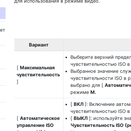
для использования в режиме видео.
жет
Вариант
Выберите верхний предел
чувствительностью ISO в 
[
Максимальная
Выбранное значение слу
чувствительность
чувствительности ISO в
]
выбрано для [
Автоматич
режиме
M.
[
ВКЛ
]: Включение авто
чувствительностью ISO 
[
Автоматическое
[
ВЫКЛ
]: используйте зн
управление ISO
Чувствительность ISO (