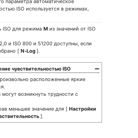
го параметра автоматическое
остью ISO используется в режимах,
ь ISO для режима
M
из значений от ISO
2,0 и ISO 800 и 51200 доступны, если
ыбрано [
N‑Log
].
ние чувствительностью ISO
произвольно расположенные яркие
я.
 могут возникнуть трудности с
ав меньшее значение для [
Настройки
вствительность
].