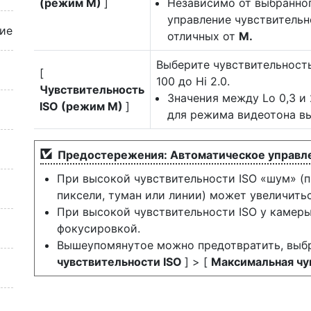
(режим M)
]
Независимо от выбранно
управление чувствительн
ие
отличных от
M.
Выберите чувствительност
[
100 до Hi 2.0.
Чувствительность
Значения между Lo 0,3 и 
ISO (режим M)
]
для режима видеотона в
Предостережения: Автоматическое управле
При высокой чувствительности ISO «шум» (
пиксели, туман или линии) может увеличитьс
При высокой чувствительности ISO у камеры
фокусировкой.
Вышеупомянутое можно предотвратить, выбр
чувствительности ISO
] > [
Максимальная чу