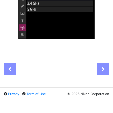
Previous
Ne
Privacy
Term of Use
©
2026 Nikon Corporation