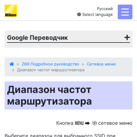
Русский
toggl
Select language
Google Переводчик
Z6III Подробное руководство
Сетевое меню
Диапазон частот маршрутизатора
Диапазон частот
маршрутизатора
Кнопка
сетевое меню
G
U
F
Выберите диапазон для выбранного SSID при