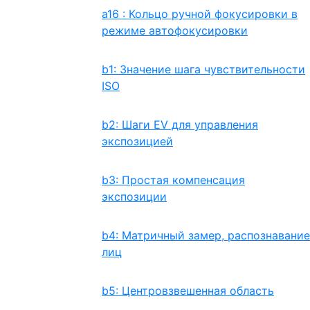
a16 : Кольцо ручной фокусировки в
режиме автофокусировки
b1: Значение шага чувствительности
ISO
b2: Шаги EV для управления
экспозицией
b3: Простая компенсация
экспозиции
b4: Матричный замер, распознавание
лиц
b5: Центровзвешенная область