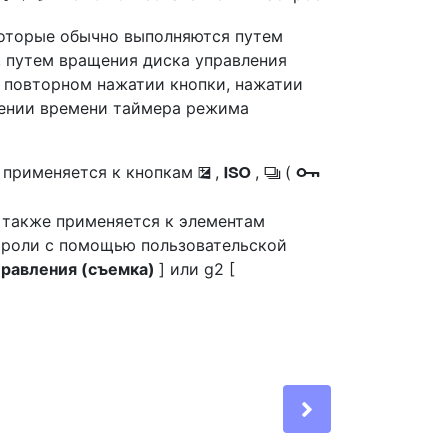
которые обычно выполняются путем
, путем вращения диска управления
и повторном нажатии кнопки, нажатии
чении времени таймера режима
] применяется к кнопкам
,
,
(
E
S
c
g
 также применяется к элементам
 роли с помощью пользовательской
правления (съемка)
] или g2 [
Next