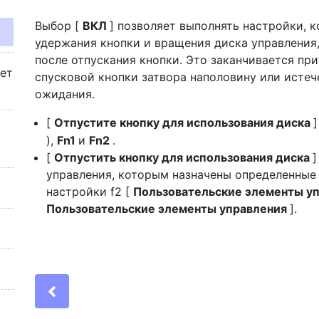
Выбор [
ВКЛ
] позволяет выполнять настройки, 
удержания кнопки и вращения диска управления
после отпускания кнопки. Это заканчивается пр
жет
спусковой кнопки затвора наполовину или исте
ожидания.
[
Отпустите кнопку для использования диска
),
Fn1
и
Fn2
.
[
Отпустить кнопку для использования диска
]
управления, которым назначены определенные
настройки f2 [
Пользовательские элементы у
Пользовательские элементы управления
].
Previous