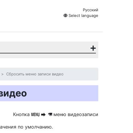
Русский
Select language
Сбросить меню записи видео
видео
Кнопка
меню видеозаписи
G
U
1
начения по умолчанию.