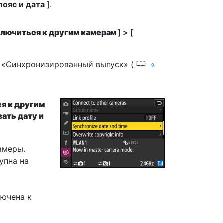
пояс и дата
].
лючиться к другим камерам
] > [
0
 «Синхронизированный выпуск» (
я к другим
ать дату и
амеры.
упна на
лючена к