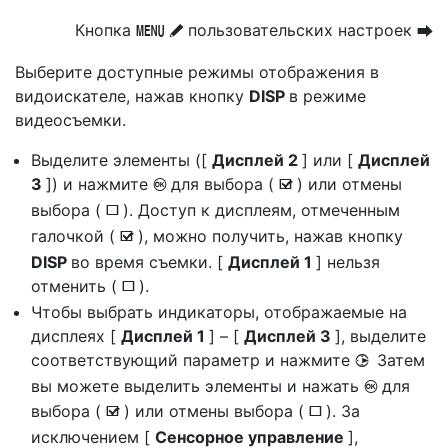
Кнопка
пользовательских настроек
G
U
A
Выберите доступные режимы отображения в
видоискателе, нажав кнопку
DISP
в режиме
видеосъемки.
Выделите элементы ([
Дисплей 2
] или [
Дисплей
3
]) и нажмите
для выбора (
) или отмены
J
M
выбора (
). Доступ к дисплеям, отмеченным
U
галочкой (
), можно получить, нажав кнопку
M
DISP
во время съемки. [
Дисплей 1
] нельзя
отменить (
).
U
Чтобы выбрать индикаторы, отображаемые на
дисплеях [
Дисплей 1
] – [
Дисплей 3
], выделите
соответствующий параметр и нажмите
Затем
2
вы можете выделить элементы и нажать
для
J
выбора (
) или отмены выбора (
). За
M
U
исключением [
Сенсорное управление
],