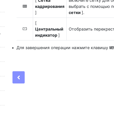
[
Сетка
Включите сетку для 
кадрирования
выбрать с помощью п
b
]
сетки
].
[
Центральный
Отобразить перекрест
F
-
индикатор
]
Для завершения операции нажмите клавишу
Previous