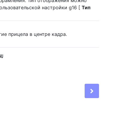
обрамления. Тип отображения можно
ользовательской настройки g16 [
Тип
ие прицела в центре кадра.
G
Next