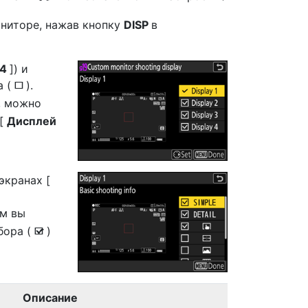
ниторе, нажав кнопку
DISP
в
 4
]) и
а (
).
U
, можно
 [
Дисплей
экранах [
м вы
бора (
)
M
Описание