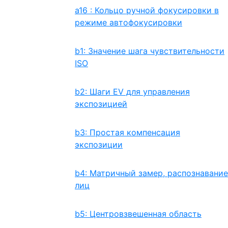
a16 : Кольцо ручной фокусировки в
режиме автофокусировки
b1: Значение шага чувствительности
ISO
b2: Шаги EV для управления
экспозицией
b3: Простая компенсация
экспозиции
b4: Матричный замер, распознавание
лиц
b5: Центровзвешенная область