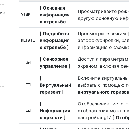
[
Основная
Просматривайте режи
ие
информация
A
другую основную инф
о стрельбе
]
[
Подробная
Просмотрите режим 
информация
автофокусировки, ба
B
о стрельбе
]
информацию о съемке
[
Сенсорное
Доступ к параметрам
C
управление
]
экраном, включая се
[
Включите виртуальны
Виртуальный
выбрать с помощью п
D
горизонт
]
виртуального горизо
[
Отображение гистогр
Информация
отображения можно в
E
о яркости
]
настройки g17 [
Отоб