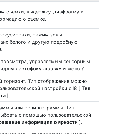
м съемки, выдержку, диафрагму и
ормацию о съемке.
фокусировки, режим зоны
ланс белого и другую подробную
.
 просмотра, управляемым сенсорным
нсорную автофокусировку и меню
.
i
й горизонт. Тип отображения можно
ользовательской настройки d18 [
Тип
нта
].
аммы или осциллограммы. Тип
ыбрать с помощью пользовательской
ражение информации о яркости
].