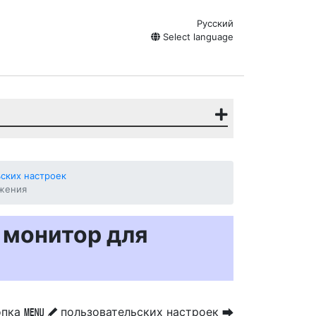
Русский
Select language
ских настроек
ажения
 монитор для
опка
пользовательских настроек
G
U
A