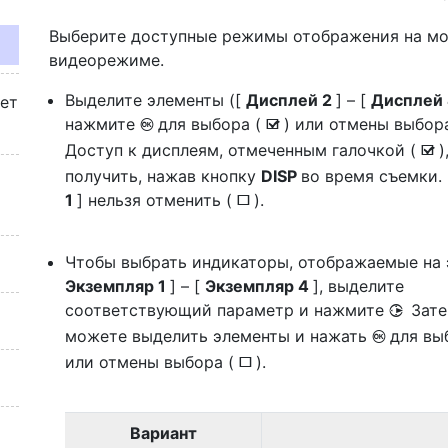
Выберите доступные режимы отображения на мо
видеорежиме.
Выделите элементы ([
Дисплей 2
] – [
Дисплей
жет
нажмите
для выбора (
) или отмены выбор
J
M
Доступ к дисплеям, отмеченным галочкой (
)
M
получить, нажав кнопку
DISP
во время съемки.
1
] нельзя отменить (
).
U
Чтобы выбрать индикаторы, отображаемые на 
Экземпляр 1
] – [
Экземпляр 4
], выделите
соответствующий параметр и нажмите
Зате
2
можете выделить элементы и нажать
для вы
J
или отмены выбора (
).
U
Вариант