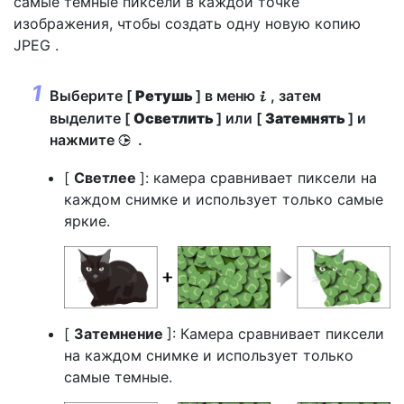
самые темные пиксели в каждой точке
изображения, чтобы создать одну новую копию
JPEG .
Выберите [
Ретушь
] в меню
, затем
i
выделите [
Осветлить
] или [
Затемнять
] и
нажмите
.
2
[
Светлее
]: камера сравнивает пиксели на
каждом снимке и использует только самые
яркие.
[
Затемнение
]: Камера сравнивает пиксели
на каждом снимке и использует только
самые темные.