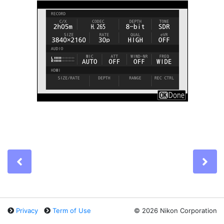
Previous
Ne
Privacy
Term of Use
©
2026 Nikon Corporation