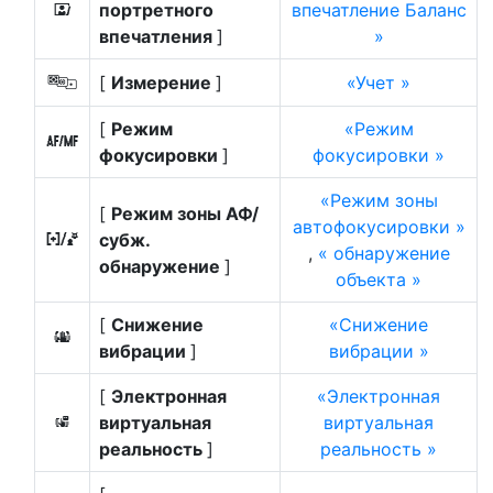
портретного
впечатление Баланс
i
впечатления
]
[
Измерение
]
Учет
w
[
Режим
Режим
s
фокусировки
]
фокусировки
Режим зоны
[
Режим зоны АФ/
автофокусировки
субж.
7
,
обнаружение
обнаружение
]
объекта
[
Снижение
Снижение
u
вибрации
]
вибрации
[
Электронная
Электронная
виртуальная
виртуальная
4
реальность
]
реальность