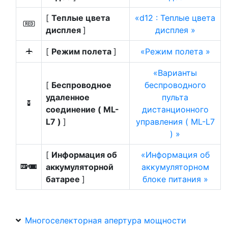
[
Теплые цвета
d12 : Теплые цвета
v
дисплея
]
дисплея
[
Режим полета
]
Режим полета
u
Варианты
[
Беспроводное
беспроводного
удаленное
пульта
W
соединение ( ML-
дистанционного
L7 )
]
управления ( ML-L7
)
[
Информация об
Информация об
аккумуляторной
аккумуляторном
a
батарее
]
блоке питания
Многоселекторная апертура мощности