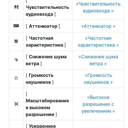
[
Чувствительность
Чувствительность
H
аудиовхода
аудиовхода
]
[
Аттенюатор
]
Аттенюатор
5
[
Частотная
Частотная
6
характеристика
]
характеристика
[
Снижение шума
Снижение шума
7
ветра
]
ветра
[
Громкость
Громкость
8
наушников
]
наушников
[
Высокое
Масштабирование
разрешение с
H
в высоком
увеличением
разрешении
]
[
Ускоренное