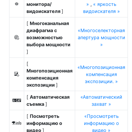
монитора/
,
яркость
3
видоискателя
]
видоискателя
[
Многоканальная
диафрагма с
Многоселекторная
возможностью
апертура мощности
8
выбора мощности
]
[
Многопозиционная
Многопозиционная
компенсация
9
компенсация
экспозиции.
экспозиции
]
[
Автоматическая
Автоматический
X
съемка
]
захват
[
Посмотреть
Просмотреть
информацию о
информацию о
l
видео
]
видео