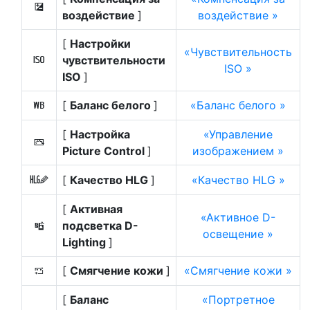
E
воздействие
]
воздействие
[
Настройки
Чувствительность
чувствительности
9
ISO
ISO
]
[
Баланс белого
]
Баланс белого
m
[
Настройка
Управление
h
Picture Control
]
изображением
[
Качество HLG
]
Качество HLG
6
[
Активная
Активное D-
подсветка D-
y
освещение
Lighting
]
[
Смягчение кожи
]
Смягчение кожи
h
[
Баланс
Портретное