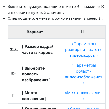
Выделите нужную позицию в меню
, нажмите
i
J
и выберите нужный элемент.
Следующие элементы можно назначить меню
.
i
0
Вариант
Параметры
[
Размер кадра/
размера и частоты
G
частота кадров
]
видеокадров
Параметры
[
Выберите
области
область
J
видеоизображения
изображения
]
[
Место
Место назначения
N
назначения
]
[
Компенсация за
Компенсация за