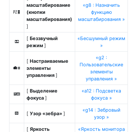
масштабирование
g8 : Назначить
(кнопки
функцию
v
масштабирования)
масштабирования
]
[
Беззвучный
Бесшумный режим
L
режим
]
g2 :
[
Настраиваемые
Пользовательские
элементы
w
элементы
управления
]
управления
[
Выделение
a12 : Подсветка
W
фокуса
]
фокуса
g14 : Зебровый
[
Узор «зебра»
]
9
узор
[
Яркость
Яркость монитора