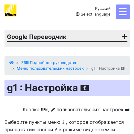
Русский
togg
Select language
Google Переводчик
Z6III Подробное руководство
Меню пользовательских настроек
g1 : Настройка
i
g1 : Настройка
i
Кнопка
пользовательских настроек
G
U
A
Выберите пункты меню
, которое отображается
i
при нажатии кнопки
в режиме видеосъемки.
i