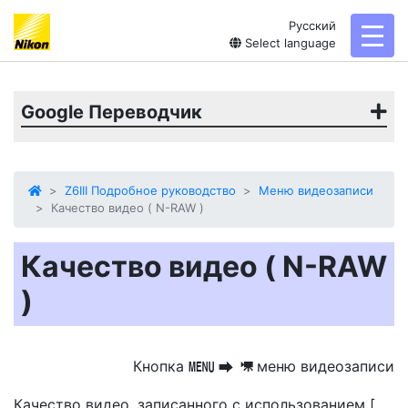
Русский
toggl
Select language
Google Переводчик
Z6III Подробное руководство
Меню видеозаписи
Качество видео ( N-RAW )
Качество видео ( N-RAW
)
Кнопка
меню видеозаписи
G
U
1
Качество видео, записанного с использованием [