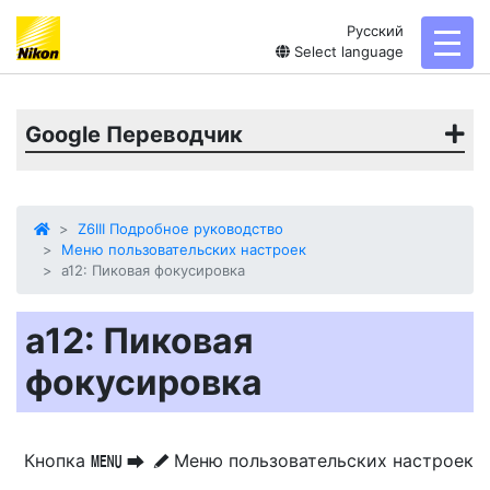
Русский
toggl
Select language
Google Переводчик
Z6III Подробное руководство
Меню пользовательских настроек
a12: Пиковая фокусировка
a12: Пиковая
фокусировка
Кнопка
Меню пользовательских настроек
G
U
A