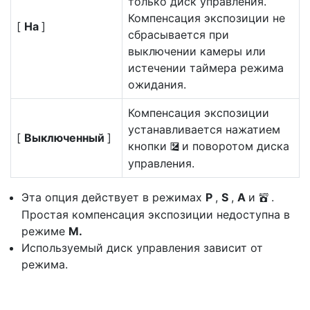
только диск управления.
Компенсация экспозиции не
[
На
]
сбрасывается при
выключении камеры или
истечении таймера режима
ожидания.
Компенсация экспозиции
устанавливается нажатием
[
Выключенный
]
кнопки
и поворотом диска
E
управления.
Эта опция действует в режимах
P
,
S
,
A
и
.
b
Простая компенсация экспозиции недоступна в
режиме
M.
Используемый диск управления зависит от
режима.