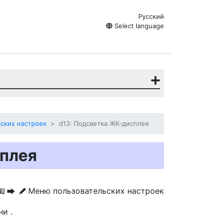
Русский
Select language
ских настроек
d13: Подсветка ЖК-дисплея
сплея
Меню пользовательских настроек
G
U
A
гни
.