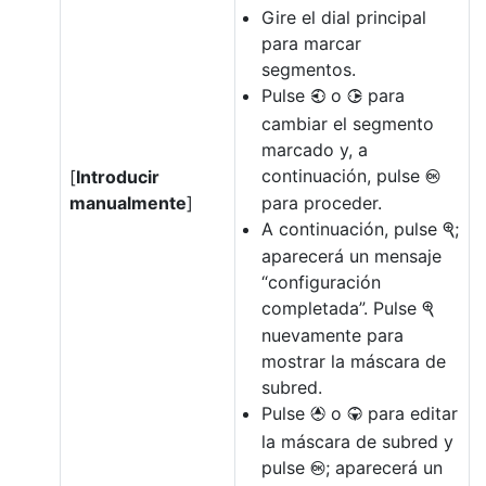
Gire el dial principal
para marcar
segmentos.
Pulse
o
para
4
2
cambiar el segmento
marcado y, a
continuación, pulse
[
Introducir
J
manualmente
]
para proceder.
A continuación, pulse
;
X
aparecerá un mensaje
“configuración
completada”. Pulse
X
nuevamente para
mostrar la máscara de
subred.
Pulse
o
para editar
1
3
la máscara de subred y
pulse
; aparecerá un
J