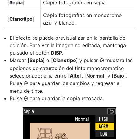
[
Sepia
]
Copie fotografías en sepia.
Copie fotografías en monocromo
[
Cianotipo
]
azul y blanco.
El efecto se puede previsualizar en la pantalla de
edición. Para ver la imagen no editada, mantenga
pulsado el botón
DISP
.
Marcar [
Sepia
] o [
Cianotipo
] y pulsar
muestra las
2
opciones de saturación del tinte monocromático
seleccionado; elija entre [
Alto
], [
Normal
] y [
Bajo
].
Pulse
para guardar los cambios y regresar al
J
menú de tinte.
Pulse
para guardar la copia retocada.
J