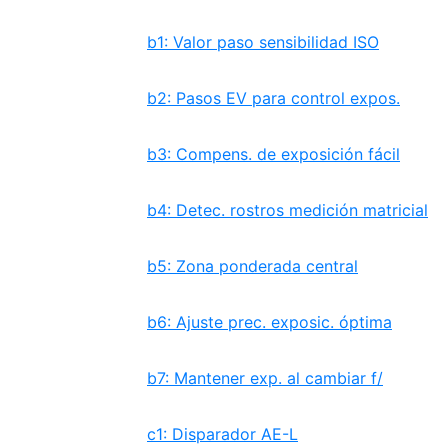
b1: Valor paso sensibilidad ISO
b2: Pasos EV para control expos.
b3: Compens. de exposición fácil
b4: Detec. rostros medición matricial
b5: Zona ponderada central
b6: Ajuste prec. exposic. óptima
b7: Mantener exp. al cambiar f/
c1: Disparador AE-L