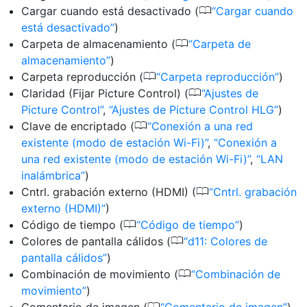
0
Cargar cuando está desactivado (
Cargar cuando
está desactivado
)
0
Carpeta de almacenamiento (
Carpeta de
almacenamiento
)
0
Carpeta reproducción (
Carpeta reproducción
)
0
Claridad (Fijar Picture Control) (
Ajustes de
Picture Control
,
Ajustes de Picture Control HLG
)
0
Clave de encriptado (
Conexión a una red
existente (modo de estación Wi-Fi)
,
Conexión a
una red existente (modo de estación Wi-Fi)
,
LAN
inalámbrica
)
0
Cntrl. grabación externo (HDMI) (
Cntrl. grabación
externo (HDMI)
)
0
Código de tiempo (
Código de tiempo
)
0
Colores de pantalla cálidos (
d11: Colores de
pantalla cálidos
)
0
Combinación de movimiento (
Combinación de
movimiento
)