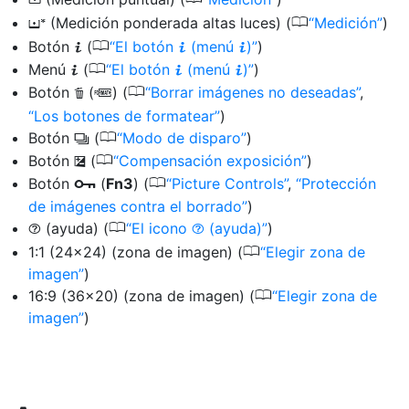
N
0
(Medición ponderada altas luces) (
Medición
)
t
0
Botón
(
El botón
(menú
)
)
i
i
i
0
Menú
(
El botón
(menú
)
)
i
i
i
0
Botón
(
) (
Borrar imágenes no deseadas
,
O
Q
Los botones de formatear
)
0
Botón
(
Modo de disparo
)
c
0
Botón
(
Compensación exposición
)
E
0
Botón
(
Fn3
) (
Picture Controls
,
Protección
g
de imágenes contra el borrado
)
0
(ayuda) (
El icono
(ayuda)
)
d
d
0
1:1 (24×24) (zona de imagen) (
Elegir zona de
imagen
)
0
16:9 (36×20) (zona de imagen) (
Elegir zona de
imagen
)