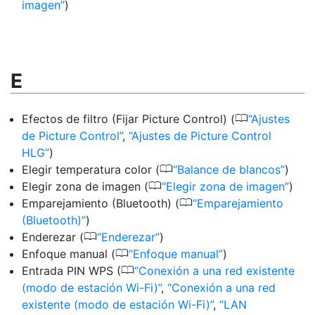
imagen
)
E
0
Efectos de filtro (Fijar Picture Control) (
Ajustes
de Picture Control
,
Ajustes de Picture Control
HLG
)
0
Elegir temperatura color (
Balance de blancos
)
0
Elegir zona de imagen (
Elegir zona de imagen
)
0
Emparejamiento (Bluetooth) (
Emparejamiento
(Bluetooth)
)
0
Enderezar (
Enderezar
)
0
Enfoque manual (
Enfoque manual
)
0
Entrada PIN WPS (
Conexión a una red existente
(modo de estación Wi-Fi)
,
Conexión a una red
existente (modo de estación Wi-Fi)
,
LAN