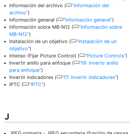
0
Información del archivo (
Información del
archivo
)
0
Información general (
Información general
)
0
Información sobre MB-N12 (
Información sobre
MB-N12
)
0
Instalación de un objetivo (
Instalación de un
objetivo
)
0
Intenso (Fijar Picture Control) (
Picture Controls
)
0
Invertir anillo para enfoque (
f8: Invertir anillo
para enfoque
)
0
Invertir indicadores (
f7: Invertir indicadores
)
0
IPTC (
IPTC
)
J
JPEG primaria - JPEG secundaria (función de ranura