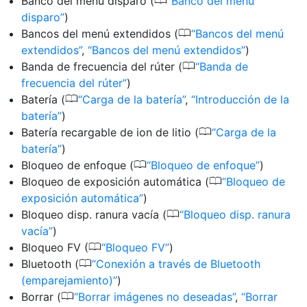
0
Banco del menú disparo (
Banco del menú
disparo
)
0
Bancos del menú extendidos (
Bancos del menú
extendidos
,
Bancos del menú extendidos
)
0
Banda de frecuencia del rúter (
Banda de
frecuencia del rúter
)
0
Batería (
Carga de la batería
,
Introducción de la
batería
)
0
Batería recargable de ion de litio (
Carga de la
batería
)
0
Bloqueo de enfoque (
Bloqueo de enfoque
)
0
Bloqueo de exposición automática (
Bloqueo de
exposición automática
)
0
Bloqueo disp. ranura vacía (
Bloqueo disp. ranura
vacía
)
0
Bloqueo FV (
Bloqueo FV
)
0
Bluetooth (
Conexión a través de Bluetooth
(emparejamiento)
)
0
Borrar (
Borrar imágenes no deseadas
,
Borrar