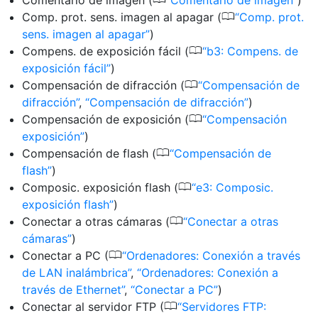
0
Comentario de imagen (
Comentario de imagen
)
0
Comp. prot. sens. imagen al apagar (
Comp. prot.
sens. imagen al apagar
)
0
Compens. de exposición fácil (
b3: Compens. de
exposición fácil
)
0
Compensación de difracción (
Compensación de
difracción
,
Compensación de difracción
)
0
Compensación de exposición (
Compensación
exposición
)
0
Compensación de flash (
Compensación de
flash
)
0
Composic. exposición flash (
e3: Composic.
exposición flash
)
0
Conectar a otras cámaras (
Conectar a otras
cámaras
)
0
Conectar a PC (
Ordenadores: Conexión a través
de LAN inalámbrica
,
Ordenadores: Conexión a
través de Ethernet
,
Conectar a PC
)
0
Conectar al servidor FTP (
Servidores FTP: