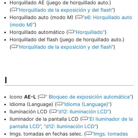
Horquillado AE (juego de horquillado auto.)
0
(
Horquillado de la exposición y del flash
)
0
Horquillado auto (modo M) (
e6: Horquillado auto
(modo M)
)
0
Horquillado automático (
Horquillado
)
Horquillado del flash (juego de horquillado auto.)
0
(
Horquillado de la exposición y del flash
)
I
0
Icono
AE-L
(
Bloqueo de exposición automática
)
0
Idioma (Language) (
Idioma (Language)
)
0
Iluminación LCD (
d12: Iluminación LCD
)
0
Iluminador de la pantalla LCD (
El iluminador de la
pantalla LCD
,
d12: Iluminación LCD
)
0
Imgs. tomadas en fechas selec. (
Imgs. tomadas