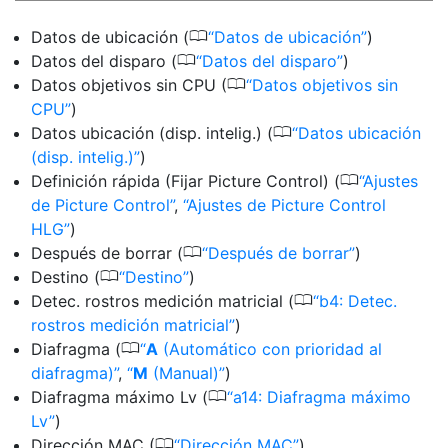
0
Datos de ubicación (
Datos de ubicación
)
0
Datos del disparo (
Datos del disparo
)
0
Datos objetivos sin CPU (
Datos objetivos sin
CPU
)
0
Datos ubicación (disp. intelig.) (
Datos ubicación
(disp. intelig.)
)
0
Definición rápida (Fijar Picture Control) (
Ajustes
de Picture Control
,
Ajustes de Picture Control
HLG
)
0
Después de borrar (
Después de borrar
)
0
Destino (
Destino
)
0
Detec. rostros medición matricial (
b4: Detec.
rostros medición matricial
)
0
Diafragma (
A
(Automático con prioridad al
diafragma)
,
M
(Manual)
)
0
Diafragma máximo Lv (
a14: Diafragma máximo
Lv
)
0
Dirección MAC (
Dirección MAC
)