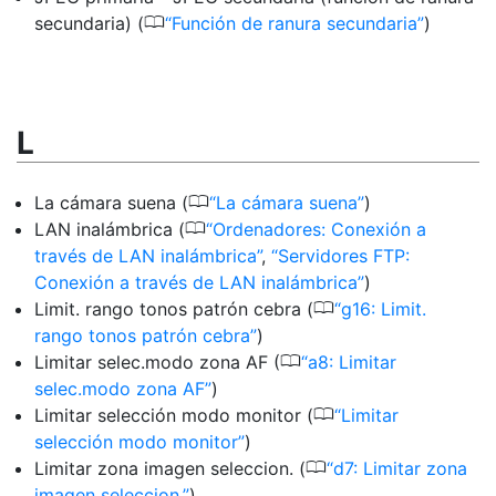
0
secundaria) (
Función de ranura secundaria
)
L
0
La cámara suena (
La cámara suena
)
0
LAN inalámbrica (
Ordenadores: Conexión a
través de LAN inalámbrica
,
Servidores FTP:
Conexión a través de LAN inalámbrica
)
0
Limit. rango tonos patrón cebra (
g16: Limit.
rango tonos patrón cebra
)
0
Limitar selec.modo zona AF (
a8: Limitar
selec.modo zona AF
)
0
Limitar selección modo monitor (
Limitar
selección modo monitor
)
0
Limitar zona imagen seleccion. (
d7: Limitar zona
imagen seleccion.
)