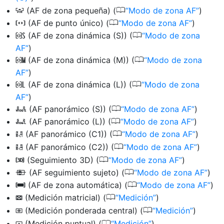
0
(AF de zona pequeña) (
Modo de zona AF
)
3
0
(AF de punto único) (
Modo de zona AF
)
d
0
(AF de zona dinámica (S)) (
Modo de zona
d
AF
)
0
(AF de zona dinámica (M)) (
Modo de zona
e
AF
)
0
(AF de zona dinámica (L)) (
Modo de zona
f
AF
)
0
(AF panorámico (S)) (
Modo de zona AF
)
f
0
(AF panorámico (L)) (
Modo de zona AF
)
g
0
(AF panorámico (C1)) (
Modo de zona AF
)
8
0
(AF panorámico (C2)) (
Modo de zona AF
)
9
0
(Seguimiento 3D) (
Modo de zona AF
)
u
0
(AF seguimiento sujeto) (
Modo de zona AF
)
n
0
(AF de zona automática) (
Modo de zona AF
)
h
0
(Medición matricial) (
Medición
)
L
0
(Medición ponderada central) (
Medición
)
M
0
(Medición puntual) (
Medición
)