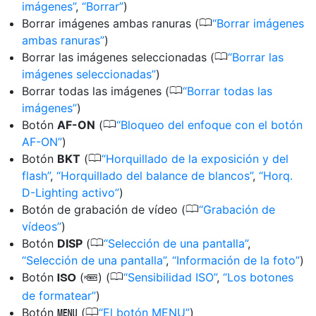
imágenes
,
Borrar
)
0
Borrar imágenes ambas ranuras (
Borrar imágenes
ambas ranuras
)
0
Borrar las imágenes seleccionadas (
Borrar las
imágenes seleccionadas
)
0
Borrar todas las imágenes (
Borrar todas las
imágenes
)
0
Botón
AF-ON
(
Bloqueo del enfoque con el botón
AF-ON
)
0
Botón
BKT
(
Horquillado de la exposición y del
flash
,
Horquillado del balance de blancos
,
Horq.
D-Lighting activo
)
0
Botón de grabación de vídeo (
Grabación de
vídeos
)
0
Botón
DISP
(
Selección de una pantalla
,
Selección de una pantalla
,
Información de la foto
)
0
Botón
(
) (
Sensibilidad ISO
,
Los botones
S
Q
de formatear
)
0
Botón
(
El botón MENU
)
G