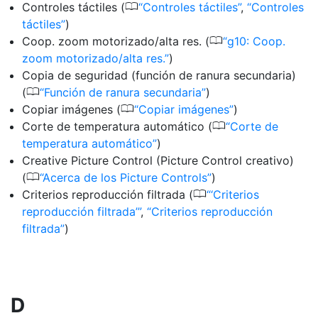
0
Controles táctiles (
Controles táctiles
,
Controles
táctiles
)
0
Coop. zoom motorizado/alta res. (
g10: Coop.
zoom motorizado/alta res.
)
Copia de seguridad (función de ranura secundaria)
0
(
Función de ranura secundaria
)
0
Copiar imágenes (
Copiar imágenes
)
0
Corte de temperatura automático (
Corte de
temperatura automático
)
Creative Picture Control (Picture Control creativo)
0
(
Acerca de los Picture Controls
)
0
Criterios reproducción filtrada (
‘Criterios
reproducción filtrada’
,
Criterios reproducción
filtrada
)
D