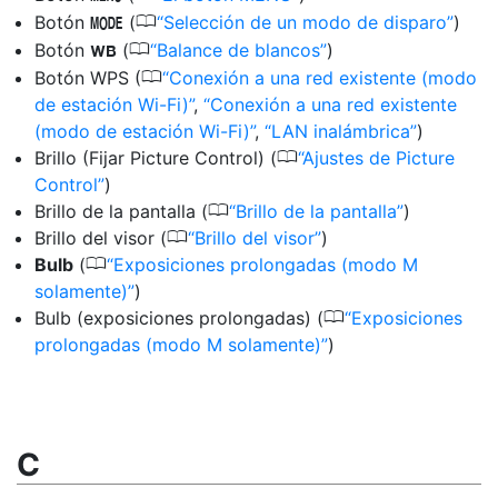
0
Botón
(
Selección de un modo de disparo
)
I
0
Botón
(
Balance de blancos
)
U
0
Botón WPS (
Conexión a una red existente (modo
de estación Wi-Fi)
,
Conexión a una red existente
(modo de estación Wi-Fi)
,
LAN inalámbrica
)
0
Brillo (Fijar Picture Control) (
Ajustes de Picture
Control
)
0
Brillo de la pantalla (
Brillo de la pantalla
)
0
Brillo del visor (
Brillo del visor
)
0
Bulb
(
Exposiciones prolongadas (modo M
solamente)
)
0
Bulb (exposiciones prolongadas) (
Exposiciones
prolongadas (modo M solamente)
)
C