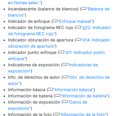
en fechas selec.
)
0
Incandescente (balance de blancos) (
Balance de
blancos
)
0
Indicador de enfoque (
Enfoque manual
)
0
Indicador de fotograma REC rojo (
g22: Indicador
de fotograma REC rojo
)
0
Indicador obturación de apertura (
d14: Indicador
obturación de apertura
)
0
Indicador punto enfoque (
a11: Indicador punto
enfoque
)
0
Indicadores de exposición (
Indicadores de
exposición
)
0
Info. de derechos de autor (
Info. de derechos de
autor
)
0
Información básica (
Información básica
)
0
Información de batería (
Información de batería
)
0
Información de exposición (
Datos de
exposición
)
0
Información de la foto (
Información de la foto
)