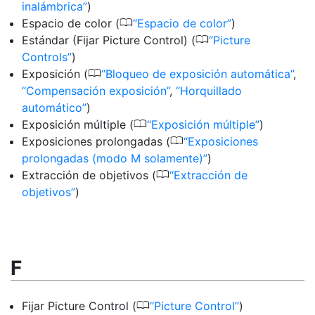
inalámbrica
)
0
Espacio de color (
Espacio de color
)
0
Estándar (Fijar Picture Control) (
Picture
Controls
)
0
Exposición (
Bloqueo de exposición automática
,
Compensación exposición
,
Horquillado
automático
)
0
Exposición múltiple (
Exposición múltiple
)
0
Exposiciones prolongadas (
Exposiciones
prolongadas (modo M solamente)
)
0
Extracción de objetivos (
Extracción de
objetivos
)
F
0
Fijar Picture Control (
Picture Control
)