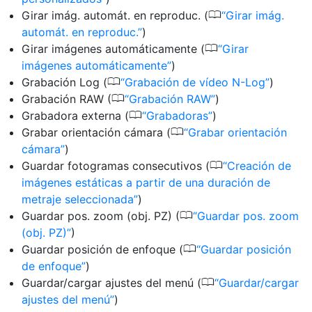
0
Girar imág. automát. en reproduc. (
Girar imág.
automát. en reproduc.
)
0
Girar imágenes automáticamente (
Girar
imágenes automáticamente
)
0
Grabación Log (
Grabación de vídeo N-Log
)
0
Grabación RAW (
Grabación RAW
)
0
Grabadora externa (
Grabadoras
)
0
Grabar orientación cámara (
Grabar orientación
cámara
)
0
Guardar fotogramas consecutivos (
Creación de
imágenes estáticas a partir de una duración de
metraje seleccionada
)
0
Guardar pos. zoom (obj. PZ) (
Guardar pos. zoom
(obj. PZ)
)
0
Guardar posición de enfoque (
Guardar posición
de enfoque
)
0
Guardar/cargar ajustes del menú (
Guardar/cargar
ajustes del menú
)