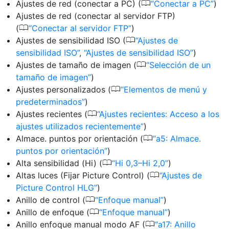
0
Ajustes de red (conectar a PC) (
Conectar a PC
)
Ajustes de red (conectar al servidor FTP)
0
(
Conectar al servidor FTP
)
0
Ajustes de sensibilidad ISO (
Ajustes de
sensibilidad ISO
,
Ajustes de sensibilidad ISO
)
0
Ajustes de tamaño de imagen (
Selección de un
tamaño de imagen
)
0
Ajustes personalizados (
Elementos de menú y
predeterminados
)
0
Ajustes recientes (
Ajustes recientes: Acceso a los
ajustes utilizados recientemente
)
0
Almace. puntos por orientación (
a5: Almace.
puntos por orientación
)
0
Alta sensibilidad (Hi) (
Hi 0,3–Hi 2,0
)
0
Altas luces (Fijar Picture Control) (
Ajustes de
Picture Control HLG
)
0
Anillo de control (
Enfoque manual
)
0
Anillo de enfoque (
Enfoque manual
)
0
Anillo enfoque manual modo AF (
a17: Anillo