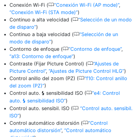
0
Conexión Wi-Fi (
Conexión Wi-Fi (AP mode)
,
Conexión Wi-Fi (STA mode)
)
0
Continuo a alta velocidad (
Selección de un modo
de disparo
)
0
Continuo a baja velocidad (
Selección de un
modo de disparo
)
0
Contorno de enfoque (
Contorno de enfoque
,
a13: Contorno de enfoque
)
0
Contraste (Fijar Picture Control) (
Ajustes de
Picture Control
,
Ajustes de Picture Control HLG
)
0
Control anillo del zoom (PZ) (
f10: Control anillo
del zoom (PZ)
)
0
Control auto.
sensibilidad ISO (
e4: Control
c
auto.
sensibilidad ISO
)
c
0
Control auto. sensibil. ISO (
Control auto. sensibil.
ISO
)
0
Control automático distorsión (
Control
automático distorsión
,
Control automático