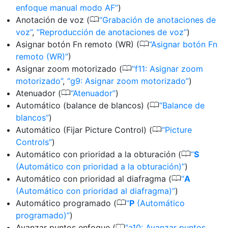
enfoque manual modo AF
)
0
Anotación de voz (
Grabación de anotaciones de
voz
,
Reproducción de anotaciones de voz
)
0
Asignar botón Fn remoto (WR) (
Asignar botón Fn
remoto (WR)
)
0
Asignar zoom motorizado (
f11: Asignar zoom
motorizado
,
g9: Asignar zoom motorizado
)
0
Atenuador (
Atenuador
)
0
Automático (balance de blancos) (
Balance de
blancos
)
0
Automático (Fijar Picture Control) (
Picture
Controls
)
0
Automático con prioridad a la obturación (
S
(Automático con prioridad a la obturación)
)
0
Automático con prioridad al diafragma (
A
(Automático con prioridad al diafragma)
)
0
Automático programado (
P
(Automático
programado)
)
0
Avanzar puntos enfoque (
a10: Avanzar puntos