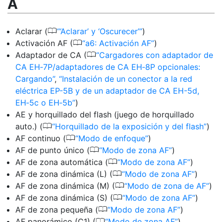
A
0
Aclarar (
‘Aclarar’ y ‘Oscurecer’
)
0
Activación AF (
a6: Activación AF
)
0
Adaptador de CA (
Cargadores con adaptador de
CA EH‑7P/adaptadores de CA EH‑8P opcionales:
Cargando
,
Instalación de un conector a la red
eléctrica EP-5B y de un adaptador de CA EH-5d,
EH‑5c o EH‑5b
)
AE y horquillado del flash (juego de horquillado
0
auto.) (
Horquillado de la exposición y del flash
)
0
AF continuo (
Modo de enfoque
)
0
AF de punto único (
Modo de zona AF
)
0
AF de zona automática (
Modo de zona AF
)
0
AF de zona dinámica (L) (
Modo de zona AF
)
0
AF de zona dinámica (M) (
Modo de zona de AF
)
0
AF de zona dinámica (S) (
Modo de zona AF
)
0
AF de zona pequeña (
Modo de zona AF
)
0
AF panorámico (C1) (
Modo de zona AF
)