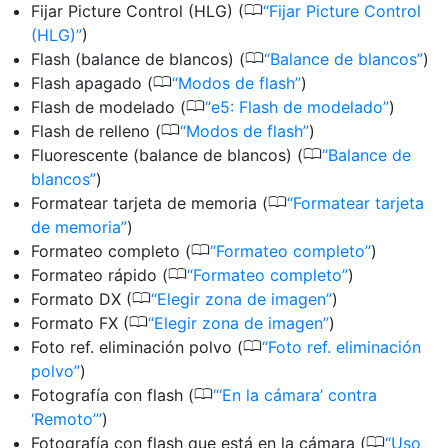
0
Fijar Picture Control (HLG) (
Fijar Picture Control
(HLG)
)
0
Flash (balance de blancos) (
Balance de blancos
)
0
Flash apagado (
Modos de flash
)
0
Flash de modelado (
e5: Flash de modelado
)
0
Flash de relleno (
Modos de flash
)
0
Fluorescente (balance de blancos) (
Balance de
blancos
)
0
Formatear tarjeta de memoria (
Formatear tarjeta
de memoria
)
0
Formateo completo (
Formateo completo
)
0
Formateo rápido (
Formateo completo
)
0
Formato DX (
Elegir zona de imagen
)
0
Formato FX (
Elegir zona de imagen
)
0
Foto ref. eliminación polvo (
Foto ref. eliminación
polvo
)
0
Fotografía con flash (
‘En la cámara’ contra
‘Remoto’
)
0
Fotografía con flash que está en la cámara (
Uso