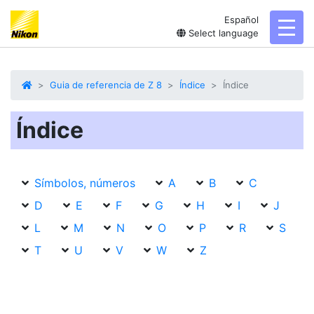
Español
toggl
Select language
Guia de referencia de Z 8
Índice
Índice
Índice
Símbolos, números
A
B
C
D
E
F
G
H
I
J
L
M
N
O
P
R
S
T
U
V
W
Z