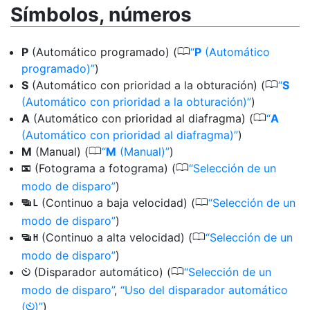
Símbolos, números
0
P
(Automático programado) (
P
(Automático
programado)
)
0
S
(Automático con prioridad a la obturación) (
S
(Automático con prioridad a la obturación)
)
0
A
(Automático con prioridad al diafragma) (
A
(Automático con prioridad al diafragma)
)
0
M
(Manual) (
M
(Manual)
)
0
(Fotograma a fotograma) (
Selección de un
U
modo de disparo
)
0
(Continuo a baja velocidad) (
Selección de un
V
modo de disparo
)
0
(Continuo a alta velocidad) (
Selección de un
W
modo de disparo
)
0
(Disparador automático) (
Selección de un
E
modo de disparo
,
Uso del disparador automático
(
)
)
E