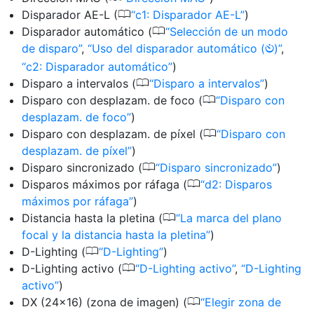
0
Disparador AE-L (
c1: Disparador AE-L
)
0
Disparador automático (
Selección de un modo
de disparo
,
Uso del disparador automático (
)
,
E
c2: Disparador automático
)
0
Disparo a intervalos (
Disparo a intervalos
)
0
Disparo con desplazam. de foco (
Disparo con
desplazam. de foco
)
0
Disparo con desplazam. de píxel (
Disparo con
desplazam. de píxel
)
0
Disparo sincronizado (
Disparo sincronizado
)
0
Disparos máximos por ráfaga (
d2: Disparos
máximos por ráfaga
)
0
Distancia hasta la pletina (
La marca del plano
focal y la distancia hasta la pletina
)
0
D-Lighting (
D-Lighting
)
0
D-Lighting activo (
D-Lighting activo
,
D-Lighting
activo
)
0
DX (24×16) (zona de imagen) (
Elegir zona de