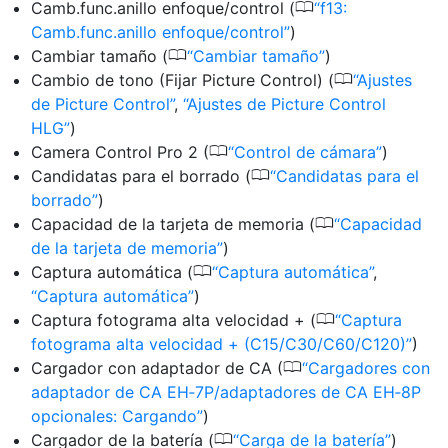
0
Camb.func.anillo enfoque/control (
f13:
Camb.func.anillo enfoque/control
)
0
Cambiar tamaño (
Cambiar tamaño
)
0
Cambio de tono (Fijar Picture Control) (
Ajustes
de Picture Control
,
Ajustes de Picture Control
HLG
)
0
Camera Control Pro 2 (
Control de cámara
)
0
Candidatas para el borrado (
Candidatas para el
borrado
)
0
Capacidad de la tarjeta de memoria (
Capacidad
de la tarjeta de memoria
)
0
Captura automática (
Captura automática
,
Captura automática
)
0
Captura fotograma alta velocidad + (
Captura
fotograma alta velocidad + (C15/C30/C60/C120)
)
0
Cargador con adaptador de CA (
Cargadores con
adaptador de CA EH‑7P/adaptadores de CA EH‑8P
opcionales: Cargando
)
0
Cargador de la batería (
Carga de la batería
)