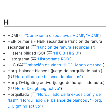
H
0
HDMI (
Conexión a dispositivos HDMI
,
HDMI
)
HEIF primaria - HEIF secundaria (función de ranura
0
secundaria) (
Función de ranura secundaria
)
0
Hi (sensibilidad ISO) (
Hi 0,3–Hi 2,0
)
0
Histograma (
Histograma RGB
)
0
HLG (
Grabación de vídeo HLG
,
Modo de tono
)
Horq. balance blancos (juego de horquillado auto.)
0
(
Horquillado de balance de blancos
)
Horq. D-Lighting activo (juego de horquillado auto.)
0
(
Horq. D-Lighting activo
)
0
Horquillado (
Horquillado de la exposición y del
flash
,
Horquillado del balance de blancos
,
Horq.
D-Lighting activo
)