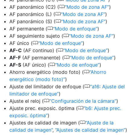
0
AF panorámico (C2) (
Modo de zona AF
)
0
AF panorámico (L) (
Modo de zona AF
)
0
AF panorámico (S) (
Modo de zona AF
)
0
AF permanente (
Modo de enfoque
)
0
AF seguimiento sujeto (
Modo de zona AF
)
0
AF único (
Modo de enfoque
)
0
AF-C
(AF continuo) (
Modo de enfoque
)
0
AF-F
(AF permanente) (
Modo de enfoque
)
0
AF-S
(AF único) (
Modo de enfoque
)
0
Ahorro energético (modo foto) (
Ahorro
energético (modo foto)
)
0
Ajuste del limitador de enfoque (
a16: Ajuste del
limitador de enfoque
)
0
Ajuste el reloj (
Configuración de la cámara
)
0
Ajuste prec. exposic. óptima (
b6: Ajuste prec.
exposic. óptima
)
0
Ajustes de calidad de imagen (
Ajuste de la
calidad de imagen
,
Ajustes de calidad de imagen
)