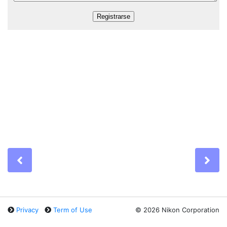
Previous
Ne
Privacy
Term of Use
©
2026 Nikon Corporation