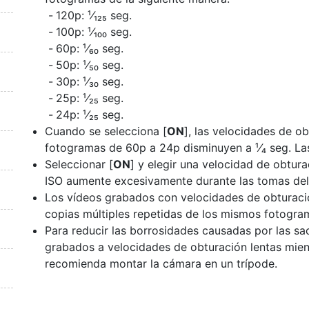
120p: ¹⁄₁₂₅ seg.
100p: ¹⁄₁₀₀ seg.
60p: ¹⁄₆₀ seg.
50p: ¹⁄₅₀ seg.
30p: ¹⁄₃₀ seg.
25p: ¹⁄₂₅ seg.
24p: ¹⁄₂₅ seg.
Cuando se selecciona [
ON
], las velocidades de o
fotogramas de 60p a 24p disminuyen a ¹⁄₄ seg. L
Seleccionar [
ON
] y elegir una velocidad de obtura
ISO aumente excesivamente durante las tomas del 
Los vídeos grabados con velocidades de obturació
copias múltiples repetidas de los mismos fotogra
Para reducir las borrosidades causadas por las sa
grabados a velocidades de obturación lentas mien
recomienda montar la cámara en un trípode.