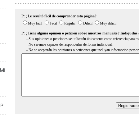
DMI
TP