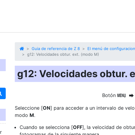
Guia de referencia de Z 8
El menú de configuracio
g12: Velocidades obtur. ext. (modo M)
g12: Velocidades obtur. 
Botón
G
U
Seleccione [
ON
] para acceder a un intervalo de vel
modo
M
.
Cuando se selecciona [
OFF
], la velocidad de obt
r
fotogramas de la siguiente manera.