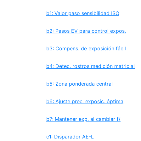
b1: Valor paso sensibilidad ISO
b2: Pasos EV para control expos.
b3: Compens. de exposición fácil
b4: Detec. rostros medición matricial
b5: Zona ponderada central
b6: Ajuste prec. exposic. óptima
b7: Mantener exp. al cambiar f/
c1: Disparador AE-L