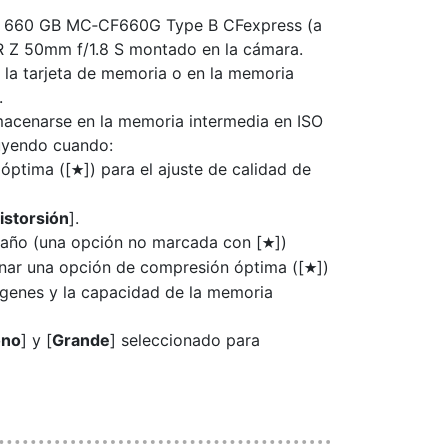
kon 660 GB MC‑CF660G Type B CFexpress (a
 Z 50mm f/1.8 S
montado en la cámara.
la tarjeta de memoria o en la memoria
.
cenarse en la memoria intermedia en ISO
luyendo cuando:
óptima ([
]) para el ajuste de calidad de
m
istorsión
].
maño (una opción no marcada con [
])
m
onar una opción de compresión óptima ([
])
m
ágenes y la capacidad de la memoria
ono
] y [
Grande
] seleccionado para