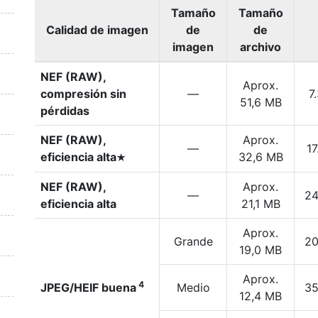
Tamaño
Tamaño
Calidad de imagen
de
de
imagen
archivo
NEF (RAW),
Aprox.
compresión sin
—
7
51,6 MB
pérdidas
NEF (RAW),
Aprox.
—
1
eficiencia alta
32,6 MB
m
NEF (RAW),
Aprox.
—
24
eficiencia alta
21,1 MB
Aprox.
Grande
20
19,0 MB
Aprox.
4
JPEG/HEIF buena
Medio
35
12,4 MB