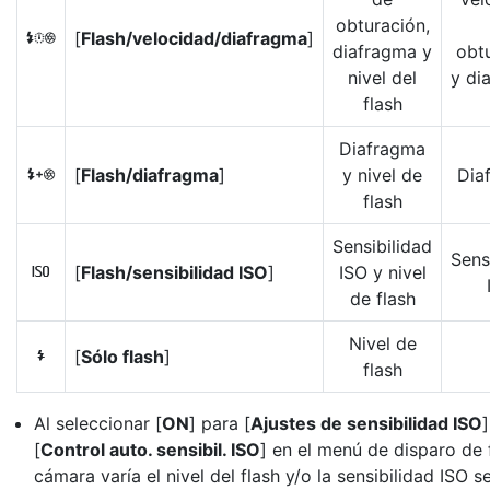
obturación,
[
Flash/velocidad/diafragma
]
G
diafragma y
obt
nivel del
y di
flash
Diafragma
[
Flash/diafragma
]
y nivel de
Dia
H
flash
Sensibilidad
Sens
[
Flash/sensibilidad ISO
]
ISO y nivel
9
de flash
Nivel de
[
Sólo flash
]
I
flash
Al seleccionar [
ON
] para [
Ajustes de sensibilidad ISO
[
Control auto. sensibil. ISO
] en el menú de disparo de f
cámara varía el nivel del flash y/o la sensibilidad ISO 