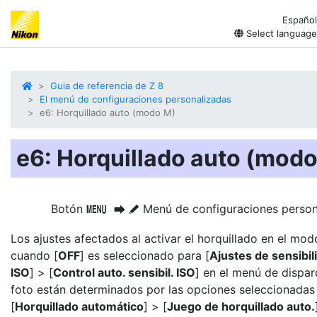
Español
Select language
Guia de referencia de Z 8
El menú de configuraciones personalizadas
e6: Horquillado auto (modo M)
e6: Horquillado auto (mod
Botón
Menú de configuraciones person
G
U
A
Los ajustes afectados al activar el horquillado en el mo
cuando [
OFF
] es seleccionado para [
Ajustes de sensibil
ISO
] > [
Control auto. sensibil. ISO
] en el menú de dispar
foto están determinados por las opciones seleccionadas
[
Horquillado automático
] > [
Juego de horquillado auto.