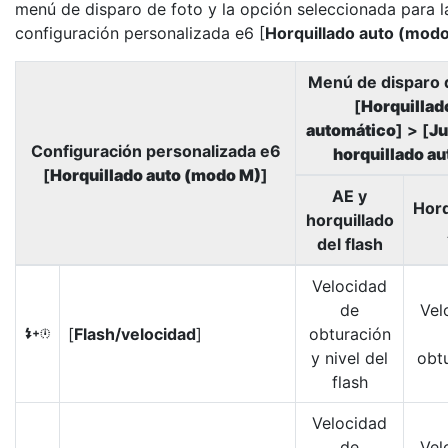
menú de disparo de foto y la opción seleccionada para l
configuración personalizada e6 [
Horquillado auto (mod
Menú de disparo 
[
Horquillad
automático
] > [
Ju
Configuración personalizada e6
horquillado au
[
Horquillado auto (modo M)
]
AE y
Horq
horquillado
del flash
Velocidad
de
Vel
[
Flash/velocidad
]
obturación
F
y nivel del
obt
flash
Velocidad
de
Vel