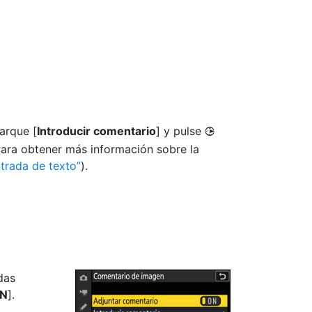
arque [
Introducir comentario
] y pulse
2
Para obtener más información sobre la
trada de texto
).
das
N
].